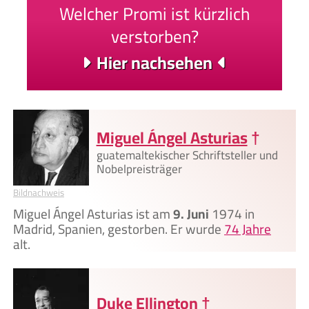
Welcher Promi ist kürzlich
verstorben?
Hier nachsehen
Miguel Ángel Asturias
†
guatemaltekischer Schriftsteller und
Nobelpreisträger
Bildnachweis
Miguel Ángel Asturias ist am
9. Juni
1974 in
Madrid, Spanien, gestorben. Er wurde
74 Jahre
alt.
Duke Ellington
†