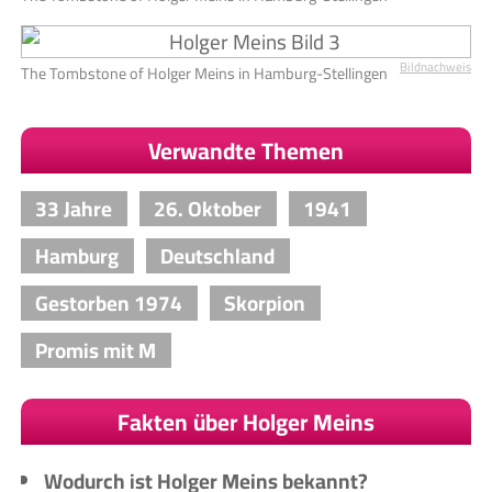
Bildnachweis
The Tombstone of Holger Meins in Hamburg-Stellingen
Verwandte Themen
33 Jahre
26. Oktober
1941
Hamburg
Deutschland
Gestorben 1974
Skorpion
Promis mit M
Fakten über Holger Meins
Wodurch ist Holger Meins bekannt?