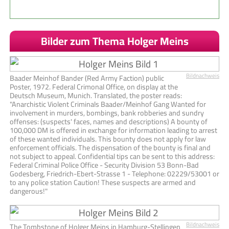
Bilder zum Thema Holger Meins
Bildnachweis
Baader Meinhof Bander (Red Army Faction) public
Poster, 1972. Federal Crimonal Office, on display at the
Deutsch Museum, Munich. Translated, the poster reads:
"Anarchistic Violent Criminals Baader/Meinhof Gang Wanted for
involvement in murders, bombings, bank robberies and sundry
offenses: (suspects' faces, names and descriptions) A bounty of
100,000 DM is offered in exchange for information leading to arrest
of these wanted individuals. This bounty does not apply for law
enforcement officials. The dispensation of the bounty is final and
not subject to appeal. Confidential tips can be sent to this address:
Federal Criminal Police Office - Security Division 53 Bonn-Bad
Godesberg, Friedrich-Ebert-Strasse 1 - Telephone: 02229/53001 or
to any police station Caution! These suspects are armed and
dangerous!"
Bildnachweis
The Tombstone of Holger Meins in Hamburg-Stellingen