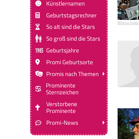
Künstlernamen
Geburtstagsrechner
Bildnachwei
So alt sind die Stars
So groß sind die Stars
Geburtsjahre
Promi Geburtsorte
Promis nach Themen
Prominente
Sternzeichen
Verstorbene
Prominente
Promi-News