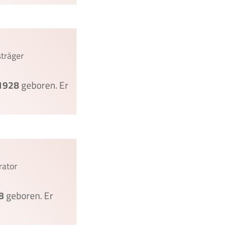
sträger
1928
geboren. Er
rator
8
geboren. Er