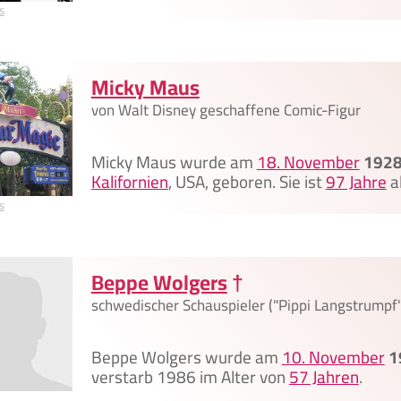
s
Micky Maus
von Walt Disney geschaffene Comic-Figur
Micky Maus wurde am
18. November
192
Kalifornien
, USA, geboren. Sie ist
97 Jahre
al
s
Beppe Wolgers
†
schwedischer Schauspieler ("Pippi Langstrumpf"
Beppe Wolgers wurde am
10. November
1
verstarb 1986 im Alter von
57 Jahren
.