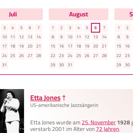
Juli
August
S
3
4
5
6
7
1
2
3
4
5
6
7
1
2
10
11
12
13
14
8
9
10
11
12
13
14
8
9
17
18
19
20
21
15
16
17
18
19
20
21
15
16
24
25
26
27
28
22
23
24
25
26
27
28
22
23
31
29
30
31
29
30
Etta Jones
†
US-amerikanische Jazzsängerin
Etta Jones wurde am
25. November
1928
g
verstarb 2001 im Alter von
72 Jahren
.