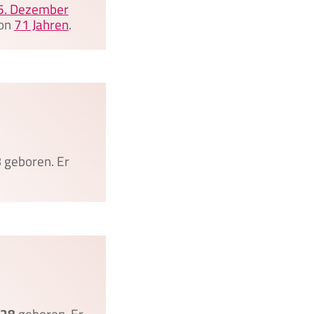
5. Dezember
von
71 Jahren
.
8
geboren. Er
28
geboren. Er