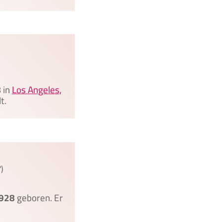
8
in
Los Angeles,
t.
)
928
geboren. Er