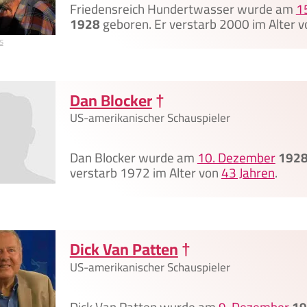
Friedensreich Hundertwasser wurde am
1
1928
geboren. Er verstarb 2000 im Alter 
s
Dan Blocker
†
US-amerikanischer Schauspieler
Dan Blocker wurde am
10. Dezember
192
verstarb 1972 im Alter von
43 Jahren
.
Dick Van Patten
†
US-amerikanischer Schauspieler
Dick Van Patten wurde am
9. Dezember
19