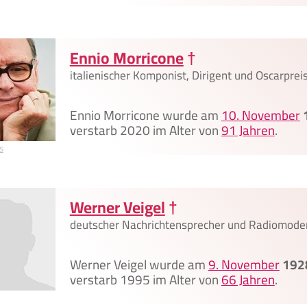
Ennio Morricone
†
italienischer Komponist, Dirigent und Oscarprei
Ennio Morricone wurde am
10. November
verstarb 2020 im Alter von
91 Jahren
.
s
Werner Veigel
†
deutscher Nachrichtensprecher und Radiomode
Werner Veigel wurde am
9. November
192
verstarb 1995 im Alter von
66 Jahren
.