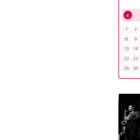
‹
Mai
Juni
3
4
5
6
7
1
2
3
4
5
6
7
1
2
10
11
12
13
14
8
9
10
11
12
13
14
8
9
17
18
19
20
21
15
16
17
18
19
20
21
15
16
24
25
26
27
28
22
23
24
25
26
27
28
22
23
31
29
30
29
30