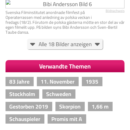
Bildnachweis
Svenska Filminstitutet anordnade filmfest på
Operaterrassen med anledning av polska veckan i
fredags (18/2). Förutom de polska gästerna mötte en stor del av vår
egen filmelit upp. På bilden syns Bibi Andersson och Sven-Bertil
Taube dansa.
Alle 18 Bilder anzeigen
Verwandte Themen
83 Jahre
11. November
1935
Stockholm
Schweden
Gestorben 2019
Skorpion
1,66 m
Schauspieler
Promis mit A