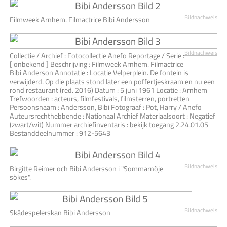
Bildnachweis
Filmweek Arnhem. Filmactrice Bibi Andersson
Bildnachweis
Collectie / Archief : Fotocollectie Anefo Reportage / Serie :
[ onbekend ] Beschrijving : Filmweek Arnhem. Filmactrice
Bibi Anderson Annotatie : Locatie Velperplein. De fontein is
verwijderd. Op die plaats stond later een poffertjeskraam en nu een
rond restaurant (red. 2016) Datum : 5 juni 1961 Locatie : Arnhem
Trefwoorden : acteurs, filmfestivals, filmsterren, portretten
Persoonsnaam : Andersson, Bibi Fotograaf : Pot, Harry / Anefo
Auteursrechthebbende : Nationaal Archief Materiaalsoort : Negatief
(zwart/wit) Nummer archiefinventaris : bekijk toegang 2.24.01.05
Bestanddeelnummer : 912-5643
Bildnachweis
Birgitte Reimer och Bibi Andersson i "Sommarnöje
sökes".
Bildnachweis
Skådespelerskan Bibi Andersson