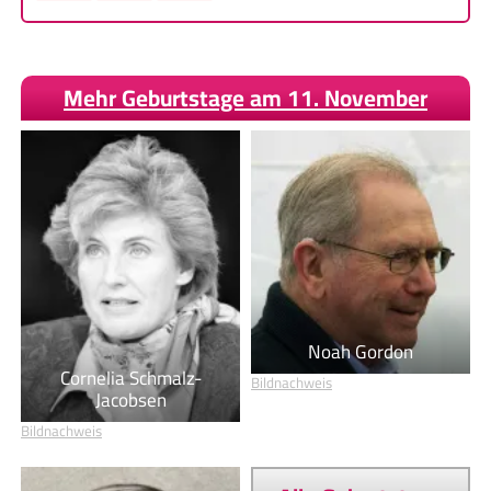
Mehr Geburtstage am 11. November
Noah Gordon
Cornelia Schmalz-
Bildnachweis
Jacobsen
Bildnachweis