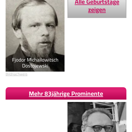
Alle Geburtstage
zeigen
Fjodor Michailowitsch
Dostojewski
Bildnachweis
Mehr 83jährige Prominente