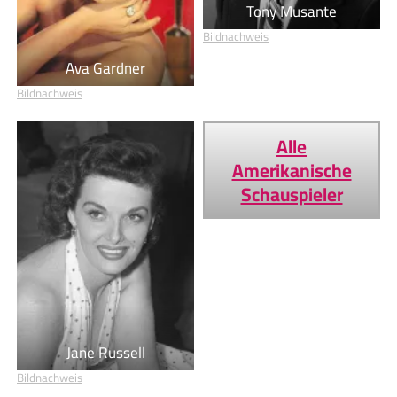
Tony Musante
Bildnachweis
Ava Gardner
Bildnachweis
Alle
Amerikanische
Schauspieler
Jane Russell
Bildnachweis