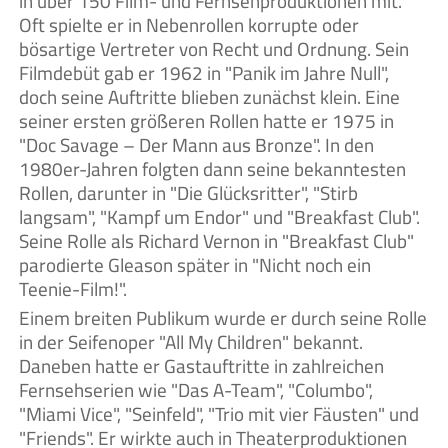
in über 150 Film- und Fernsehproduktionen mit.
Oft spielte er in Nebenrollen korrupte oder
bösartige Vertreter von Recht und Ordnung. Sein
Filmdebüt gab er 1962 in "Panik im Jahre Null",
doch seine Auftritte blieben zunächst klein. Eine
seiner ersten größeren Rollen hatte er 1975 in
"Doc Savage – Der Mann aus Bronze". In den
1980er-Jahren folgten dann seine bekanntesten
Rollen, darunter in "Die Glücksritter", "Stirb
langsam", "Kampf um Endor" und "Breakfast Club".
Seine Rolle als Richard Vernon in "Breakfast Club"
parodierte Gleason später in "Nicht noch ein
Teenie-Film!".
Einem breiten Publikum wurde er durch seine Rolle
in der Seifenoper "All My Children" bekannt.
Daneben hatte er Gastauftritte in zahlreichen
Fernsehserien wie "Das A-Team", "Columbo",
"Miami Vice", "Seinfeld", "Trio mit vier Fäusten" und
"Friends". Er wirkte auch in Theaterproduktionen