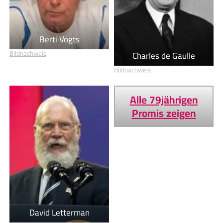
Berti Vogts
Bildnachweis
Charles de Gaulle
Bildnachweis
Alle 79jährigen
Promis zeigen
David Letterman