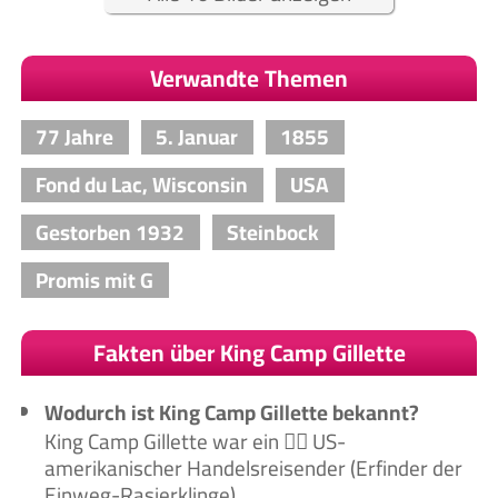
Verwandte Themen
77 Jahre
5. Januar
1855
Fond du Lac, Wisconsin
USA
Gestorben 1932
Steinbock
Promis mit G
Fakten über King Camp Gillette
Wodurch ist King Camp Gillette bekannt?
King Camp Gillette war ein 🙋‍♂️ US-
amerikanischer Handelsreisender (Erfinder der
Einweg-Rasierklinge)