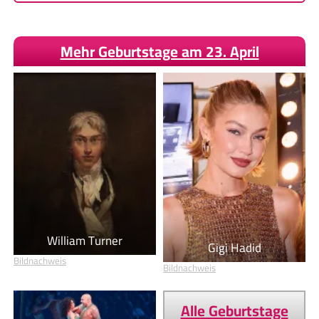
Mehr Geburtstage am 23. April
William Turner
Gigi Hadid
Bildnachweis
Bildnachweis
Alle Geburtstage