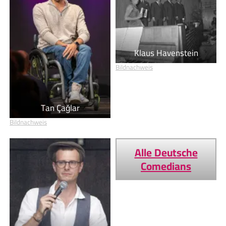
Klaus Havenstein
Bildnachweis
Tan Çağlar
Bildnachweis
Alle Deutsche
Comedians