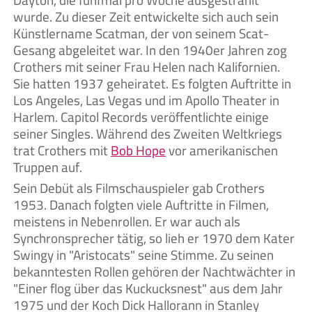
Dayton, die fünfmal pro Woche ausgestrahlt
wurde. Zu dieser Zeit entwickelte sich auch sein
Künstlername Scatman, der von seinem Scat-
Gesang abgeleitet war. In den 1940er Jahren zog
Crothers mit seiner Frau Helen nach Kalifornien.
Sie hatten 1937 geheiratet. Es folgten Auftritte in
Los Angeles, Las Vegas und im Apollo Theater in
Harlem. Capitol Records veröffentlichte einige
seiner Singles. Während des Zweiten Weltkriegs
trat Crothers mit
Bob Hope
vor amerikanischen
Truppen auf.
Sein Debüt als Filmschauspieler gab Crothers
1953. Danach folgten viele Auftritte in Filmen,
meistens in Nebenrollen. Er war auch als
Synchronsprecher tätig, so lieh er 1970 dem Kater
Swingy in "Aristocats" seine Stimme. Zu seinen
bekanntesten Rollen gehören der Nachtwächter in
"Einer flog über das Kuckucksnest" aus dem Jahr
1975 und der Koch Dick Hallorann in Stanley