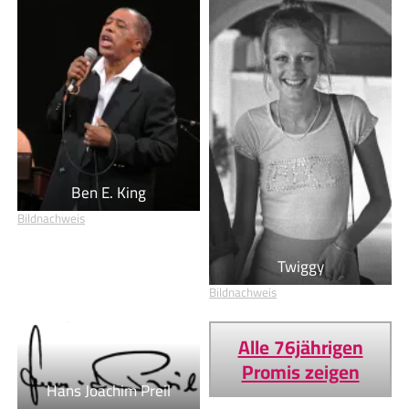
Ben E. King
Bildnachweis
Twiggy
Bildnachweis
Alle 76jährigen
Promis zeigen
Hans Joachim Preil