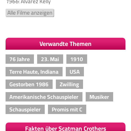
1966
: Alvarez Kelly
Alle Filme anzeigen
Verwandte Themen
76 Jahre
23. Mai
1910
Terre Haute, Indiana
USA
Gestorben 1986
Zwilling
Amerikanische Schauspieler
Musiker
Schauspieler
Promis mit C
Fakten über Scatman Crothers