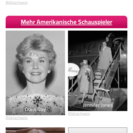
Bildnachweis
Mehr Amerikanische Schauspieler
Jennifer Jones
Doris Day
Bildnachweis
Bildnachweis