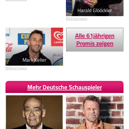
Harald Glööckler
Bildnachweis
Alle 61jährigen
Promis zeigen
Mark Keller
Bildnachweis
Mehr Deutsche Schauspieler