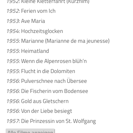
1952
: Kleine Kletterfahrt (Kurzfilm)
1952
: Ferien vom Ich
1953
: Ave Maria
1954
: Hochzeitsglocken
1955
: Marianne (Marianne de ma jeunesse)
1955
: Heimatland
1955
: Wenn die Alpenrosen blüh’n
1955
: Flucht in die Dolomiten
1956
: Pulverschnee nach Übersee
1956
: Die Fischerin vom Bodensee
1956
: Gold aus Gletschern
1956
: Von der Liebe besiegt
1957
: Die Prinzessin von St. Wolfgang
Alle Filme anzeigen