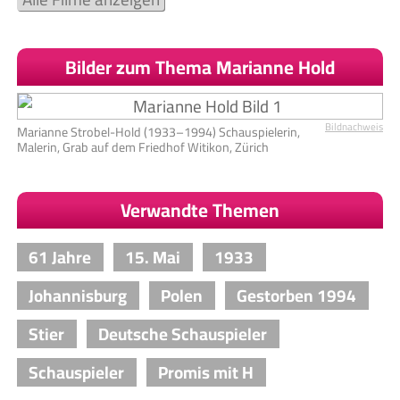
Bilder zum Thema Marianne Hold
Bildnachweis
Marianne Strobel-Hold (1933–1994) Schauspielerin,
Malerin, Grab auf dem Friedhof Witikon, Zürich
Verwandte Themen
61 Jahre
15. Mai
1933
Johannisburg
Polen
Gestorben 1994
Stier
Deutsche Schauspieler
Schauspieler
Promis mit H