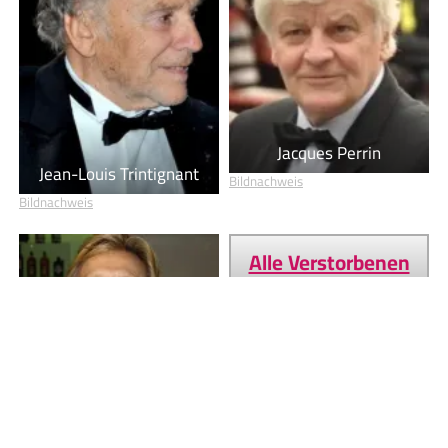
Jacques Perrin
Jean-Louis Trintignant
Bildnachweis
Bildnachweis
Alle Verstorbenen
im Jahr 2022
Rolf Eden
Bildnachweis
Geburtstage von heute