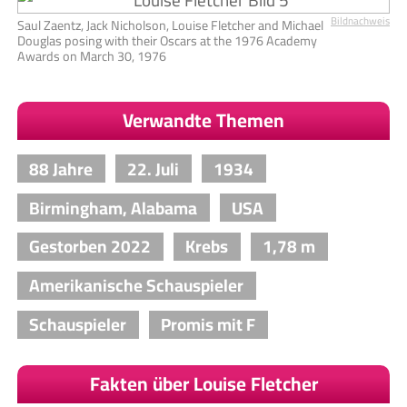
Bildnachweis
Saul Zaentz, Jack Nicholson, Louise Fletcher and Michael
Douglas posing with their Oscars at the 1976 Academy
Awards on March 30, 1976
Verwandte Themen
88 Jahre
22. Juli
1934
Birmingham, Alabama
USA
Gestorben 2022
Krebs
1,78 m
Amerikanische Schauspieler
Schauspieler
Promis mit F
Fakten über Louise Fletcher