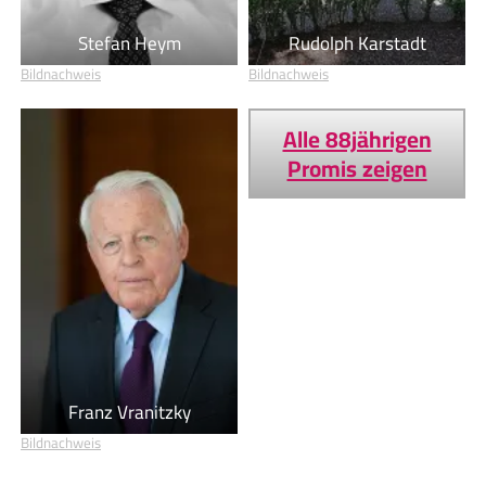
Stefan Heym
Rudolph Karstadt
Bildnachweis
Bildnachweis
Alle 88jährigen
Promis zeigen
Franz Vranitzky
Bildnachweis