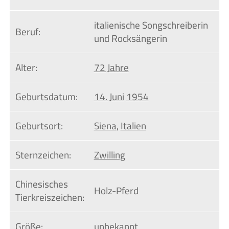
italienische Songschreiberin
Beruf:
und Rocksängerin
Alter:
72 Jahre
Geburtsdatum:
14. Juni
1954
Geburtsort:
Siena
,
Italien
Sternzeichen:
Zwilling
Chinesisches 
Holz-Pferd
Tierkreiszeichen:
Größe:
unbekannt