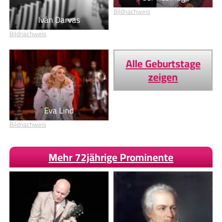
Bildnachweis
Iván Darvas
Bildnachweis
Alle Geburtstage
zeigen
Eva Lind
Bildnachweis
Mehr 72jährige Prominente