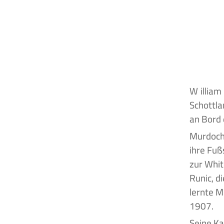
William Murdoch war ein Erster Offizier, der am 28. Februar 1873 in Dalbeattie,
Schottla
an Bord d
Murdoch 
ihre Fuß
zur Whit
Runic, d
lernte M
1907.
Seine Ka