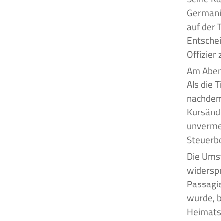
Germanic
auf der 
Entschei
Offizier
Am Aben
Als die 
nachdem 
Kursände
unvermei
Steuerbo
Die Umst
widerspr
Passagie
wurde, b
Heimatst