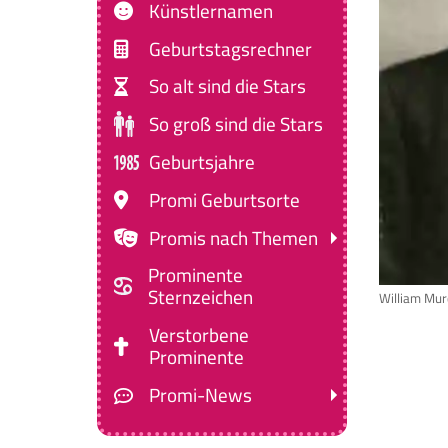
Künstlernamen
Geburtstagsrechner
So alt sind die Stars
So groß sind die Stars
Geburtsjahre
Promi Geburtsorte
Promis nach Themen
Prominente
Sternzeichen
William Mu
Verstorbene
Prominente
Promi-News