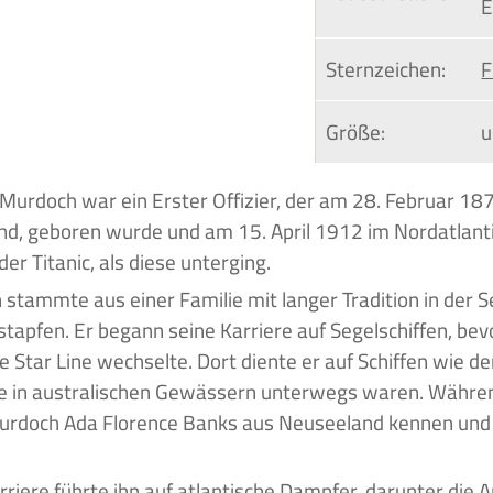
E
Sternzeichen:
F
Größe:
u
nd, geboren wurde und am 15. April 1912 im Nordatlanti
er Titanic, als diese unterging.
stammte aus einer Familie mit langer Tradition in der Se
stapfen. Er begann seine Karriere auf Segelschiffen, bev
e Star Line wechselte. Dort diente er auf Schiffen wie d
ie in australischen Gewässern unterwegs waren. Währen
urdoch Ada Florence Banks aus Neuseeland kennen und 
rriere führte ihn auf atlantische Dampfer, darunter die Ara