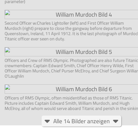
parameter)
Second Officer w:Charles Lightoller (left) and First Officer William
Murdoch (right) prepare to close the gangway before departure from
Queenstown, Ireland, 11 April 1912. It is the last photograph of Murdoc
Titanic officer ever seen on duty.
Officers and Crew of RMS Olympic. Photographed are also future Titanic
crewmembers: Captain Edward Smith, Chief Officer Henry Wilde, First
Officer William Murdoch, Chief Purser McElroy, and Chief Surgeon Willi
O'Laughlin
Officers of RMS Olympic, often misidentified as those of RMS Titanic.
Picture includes Captain Edward Smith, William Murdoch, and Hugh
McElroy, all of whom would serve aboard Titanic and perish in the sinki
Alle 14 Bilder anzeigen