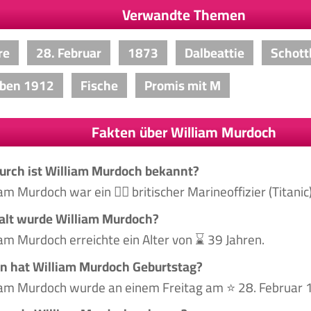
Verwandte Themen
re
28. Februar
1873
Dalbeattie
Schott
rben 1912
Fische
Promis mit M
Fakten über William Murdoch
rch ist William Murdoch bekannt?
am Murdoch war ein 🙋‍♂️ britischer Marineoffizier (Titanic
alt wurde William Murdoch?
iam Murdoch erreichte ein Alter von ⌛ 39 Jahren.
 hat William Murdoch Geburtstag?
iam Murdoch wurde an einem Freitag am ⭐ 28. Februar 