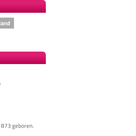
land
)
1873 geboren.