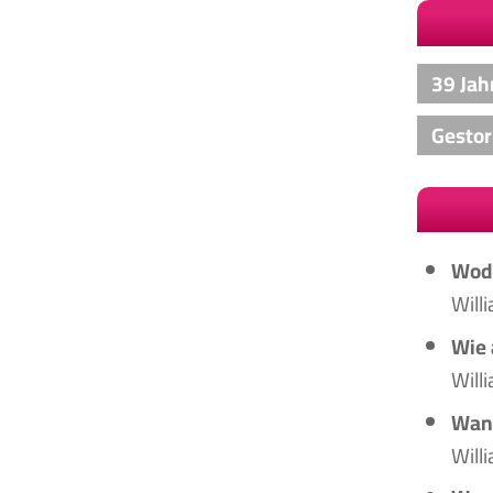
39 Jah
Gesto
Wodu
Willi
Wie 
Will
Wann
Will