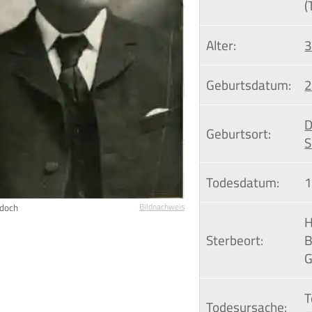
(
Alter:
3
Geburtsdatum:
2
D
Geburtsort:
S
Todesdatum:
1
rdoch
Bildnachweis
H
Sterbeort:
B
G
T
Todesursache: