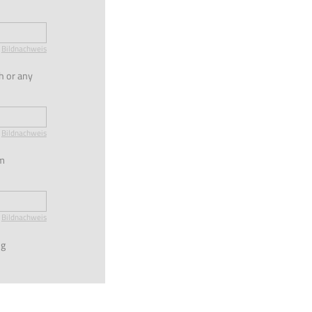
Bildnachweis
h or any
Bildnachweis
am
Bildnachweis
ng