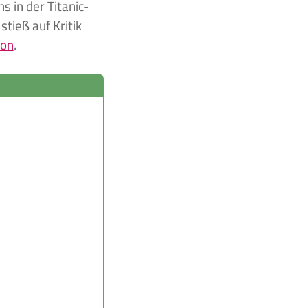
 in der Titanic-
tieß auf Kritik
ron
.