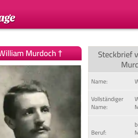
William Murdoch †
Steckbrief 
Mur
Name:
W
Vollständiger 
W
Name:
M
b
Beruf:
M