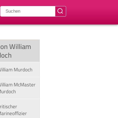
von William
doch
illiam Murdoch
illiam McMaster
urdoch
ritischer
arineoffizier