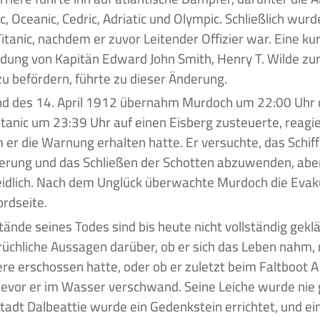
, Oceanic, Cedric, Adriatic und Olympic. Schließlich wurde
Titanic, nachdem er zuvor Leitender Offizier war. Eine kur
dung von Kapitän Edward John Smith, Henry T. Wilde z
 zu befördern, führte zu dieser Änderung.
d des 14. April 1912 übernahm Murdoch um 22:00 Uhr 
Titanic um 23:39 Uhr auf einen Eisberg zusteuerte, reagie
er die Warnung erhalten hatte. Er versuchte, das Schiff
rung und das Schließen der Schotten abzuwenden, aber 
dlich. Nach dem Unglück überwachte Murdoch die Evaku
rdseite.
ände seines Todes sind bis heute nicht vollständig geklär
üchliche Aussagen darüber, ob er sich das Leben nahm,
re erschossen hatte, oder ob er zuletzt beim Faltboot 
evor er im Wasser verschwand. Seine Leiche wurde nie g
adt Dalbeattie wurde ein Gedenkstein errichtet, und ein