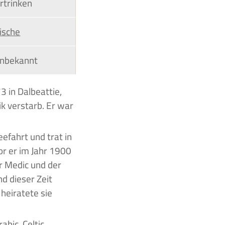
rtrinken
ische
nbekannt
k verstarb. Er war
efahrt und trat in
or er im Jahr 1900
er Medic und der
d dieser Zeit
heiratete sie
bic, Celtic,