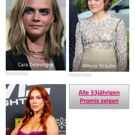
Cara Delevingne
Milena Straube
Bildnachweis
Bildnachweis
Alle 33jährigen
Promis zeigen