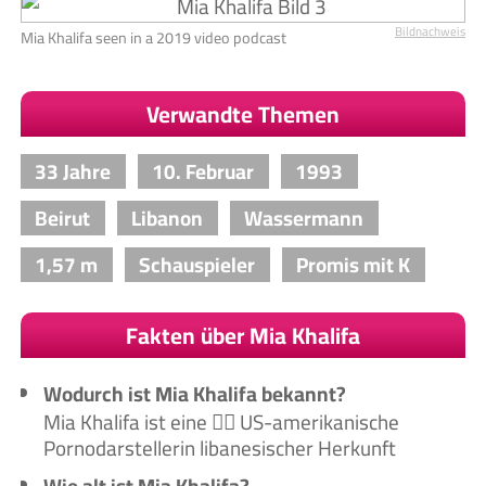
Bildnachweis
Mia Khalifa seen in a 2019 video podcast
Verwandte Themen
33 Jahre
10. Februar
1993
Beirut
Libanon
Wassermann
1,57 m
Schauspieler
Promis mit K
Fakten über Mia Khalifa
Wodurch ist Mia Khalifa bekannt?
Mia Khalifa ist eine 🙋‍♀️ US-amerikanische
Pornodarstellerin libanesischer Herkunft
Wie alt ist Mia Khalifa?