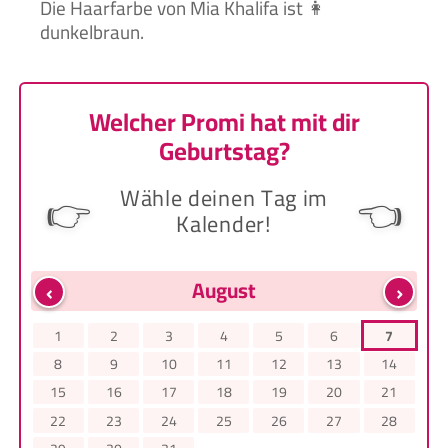
Die Haarfarbe von Mia Khalifa ist 👩
dunkelbraun.
Welcher Promi hat mit dir
Geburtstag?
Wähle deinen Tag im
👉
👈
Kalender!
‹
›
August
1
2
3
4
5
6
7
8
9
10
11
12
13
14
15
16
17
18
19
20
21
22
23
24
25
26
27
28