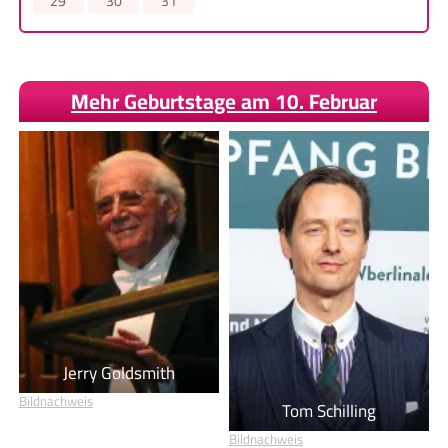
29
30
31
Mehr Geburtstage am 10. Februar
Jerry Goldsmith
Bildnachweis
Tom Schilling
Bildnachweis