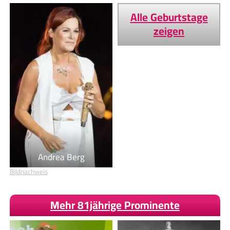
Alle Geburtstage
zeigen
Andrea Berg
Bildnachweis
Mehr 81jährige Prominente