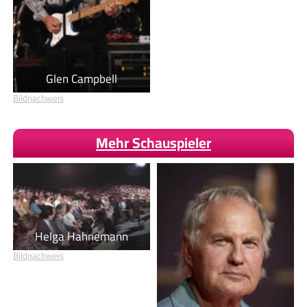
Glen Campbell
Bildnachweis
Mehr Schauspieler
Helga Hahnemann
Bildnachweis