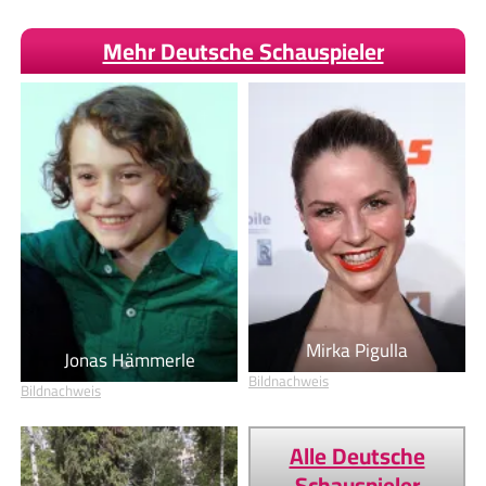
Mehr Deutsche Schauspieler
Mirka Pigulla
Jonas Hämmerle
Bildnachweis
Bildnachweis
Alle Deutsche
Schauspieler