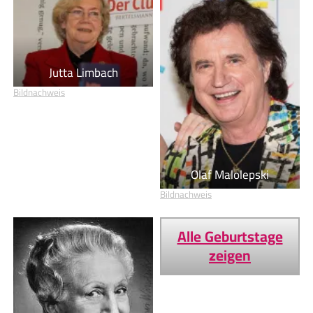
Jutta Limbach
Bildnachweis
Olaf Malolepski
Bildnachweis
Alle Geburtstage
zeigen