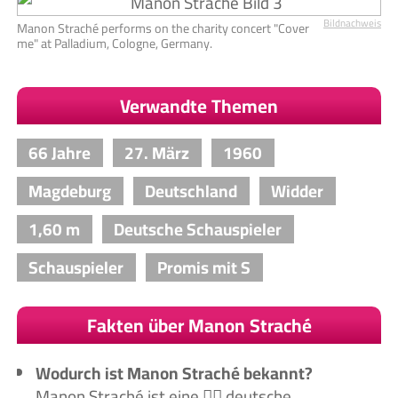
Bildnachweis
Manon Straché performs on the charity concert "Cover
me" at Palladium, Cologne, Germany.
Verwandte Themen
66 Jahre
27. März
1960
Magdeburg
Deutschland
Widder
1,60 m
Deutsche Schauspieler
Schauspieler
Promis mit S
Fakten über Manon Straché
Wodurch ist Manon Straché bekannt?
Manon Straché ist eine 🙋‍♀️ deutsche