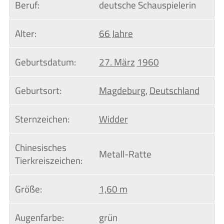
Beruf:
deutsche Schauspielerin
Alter:
66 Jahre
Geburtsdatum:
27. März
1960
Geburtsort:
Magdeburg
,
Deutschland
Sternzeichen:
Widder
Chinesisches 
Metall-Ratte
Tierkreiszeichen:
Größe:
1,60 m
Augenfarbe:
grün