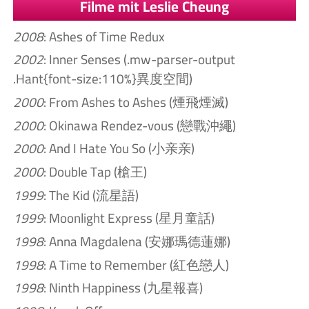
Filme mit Leslie Cheung
2008
: Ashes of Time Redux
2002
: Inner Senses (.mw-parser-output
.Hant{font-size:110%}異度空間)
2000
: From Ashes to Ashes (煙飛煙滅)
2000
: Okinawa Rendez-vous (戀戰沖繩)
2000
: And I Hate You So (小亲亲)
2000
: Double Tap (槍王)
1999
: The Kid (流星語)
1999
: Moonlight Express (星月童話)
1998
: Anna Magdalena (安娜瑪德蓮娜)
1998
: A Time to Remember (紅色戀人)
1998
: Ninth Happiness (九星報喜)