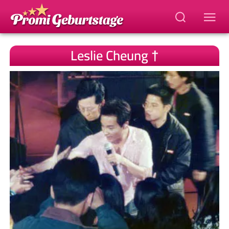
Leslie Cheung †