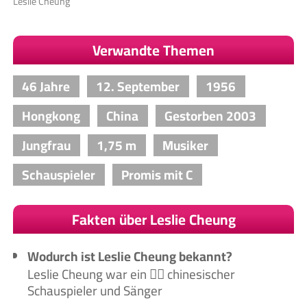
Leslie Cheung
Verwandte Themen
46 Jahre
12. September
1956
Hongkong
China
Gestorben 2003
Jungfrau
1,75 m
Musiker
Schauspieler
Promis mit C
Fakten über Leslie Cheung
Wodurch ist Leslie Cheung bekannt?
Leslie Cheung war ein 🙋‍♂️ chinesischer
Schauspieler und Sänger