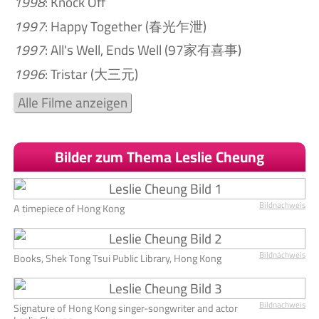
1998
: Knock Off
1997
: Happy Together (春光乍泄)
1997
: All's Well, Ends Well (97家有喜事)
1996
: Tristar (大三元)
Alle Filme anzeigen
Bilder zum Thema Leslie Cheung
Bildnachweis
A timepiece of Hong Kong
Bildnachweis
Books, Shek Tong Tsui Public Library, Hong Kong
Bildnachweis
Signature of Hong Kong singer-songwriter and actor