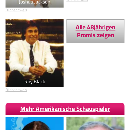
Joshua Jackson
Bildnachweis
Alle 48jährigen
Promis zeigen
Roy Black
Bildnachweis
Mehr Amerikanische Schauspieler