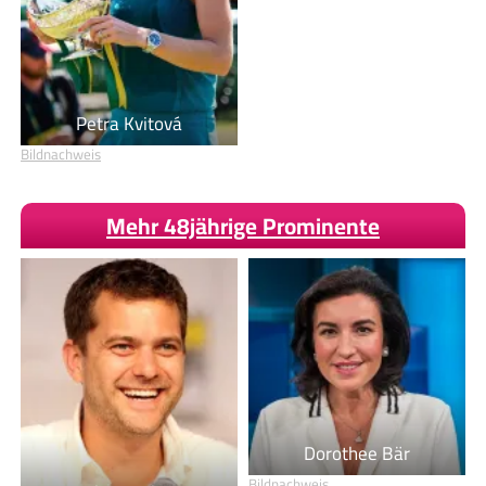
Petra Kvitová
Bildnachweis
Mehr 48jährige Prominente
Dorothee Bär
Bildnachweis