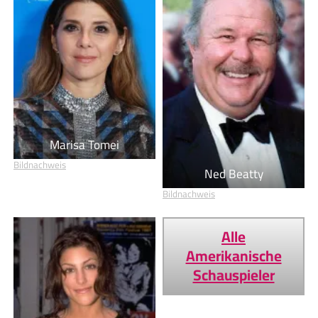
Marisa Tomei
Bildnachweis
Ned Beatty
Bildnachweis
Alle
Amerikanische
Schauspieler