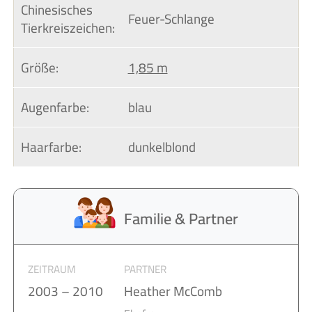
Chinesisches 
Feuer-Schlange
Tierkreiszeichen:
Größe:
1,85 m
Augenfarbe:
blau
Haarfarbe:
dunkelblond
Familie & Partner
ZEITRAUM
PARTNER
2003 – 2010
Heather McComb