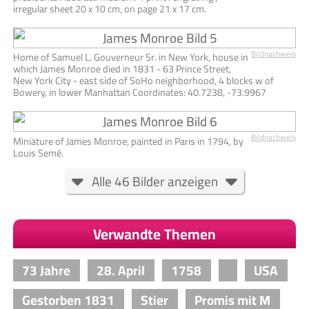
irregular sheet 20 x 10 cm, on page 21 x 17 cm.
Bildnachweis
Home of Samuel L. Gouverneur Sr. in New York, house in
which James Monroe died in 1831 - 63 Prince Street,
New York City - east side of SoHo neighborhood, 4 blocks w of
Bowery, in lower Manhattan Coordinates: 40.7238, -73.9967
Bildnachweis
Miniature of James Monroe, painted in Paris in 1794, by
Louis Semé.
Alle 46 Bilder anzeigen
Verwandte Themen
73 Jahre
28. April
1758
USA
Gestorben 1831
Stier
Promis mit M