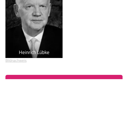
Heinrich Lübke
Bildnachweis
Geburtstage von heute
Geburtstage von morgen
Du befindest dich auf der Seite
Harry S. Truman
Einige Textpassagen dieser Seite basieren auf dem Wikipedia-