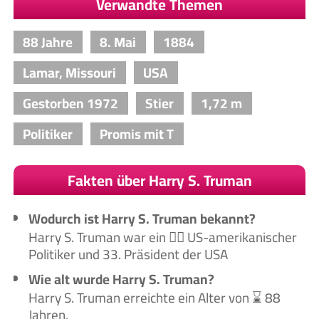
Verwandte Themen
88 Jahre
8. Mai
1884
Lamar, Missouri
USA
Gestorben 1972
Stier
1,72 m
Politiker
Promis mit T
Fakten über Harry S. Truman
Wodurch ist Harry S. Truman bekannt?
Harry S. Truman war ein 🙋‍♂️ US-amerikanischer
Politiker und 33. Präsident der USA
Wie alt wurde Harry S. Truman?
Harry S. Truman erreichte ein Alter von ⌛ 88
Jahren.