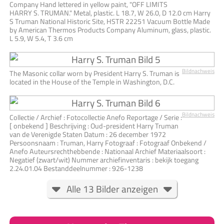
Company Hand lettered in yellow paint, "OFF LIMITS
HARRY S. TRUMAN." Metal, plastic. L 18.7, W 26.0, D 12.0 cm Harry
S Truman National Historic Site, HSTR 22251 Vacuum Bottle Made
by American Thermos Products Company Aluminum, glass, plastic.
L 5.9, W 5.4, T 3.6 cm
Bildnachweis
The Masonic collar worn by President Harry S. Truman is
located in the House of the Temple in Washington, D.C.
Bildnachweis
Collectie / Archief : Fotocollectie Anefo Reportage / Serie :
[ onbekend ] Beschrijving : Oud-president Harry Truman
van de Verenigde Staten Datum : 26 december 1972
Persoonsnaam : Truman, Harry Fotograaf : Fotograaf Onbekend /
Anefo Auteursrechthebbende : Nationaal Archief Materiaalsoort :
Negatief (zwart/wit) Nummer archiefinventaris : bekijk toegang
2.24.01.04 Bestanddeelnummer : 926-1238
Alle 13 Bilder anzeigen