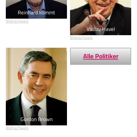
Reinhard Klimmt
Bildnachweis
Vaclav Havel
Bildnachweis
Alle Politiker
Gordon Brown
Bildnachweis