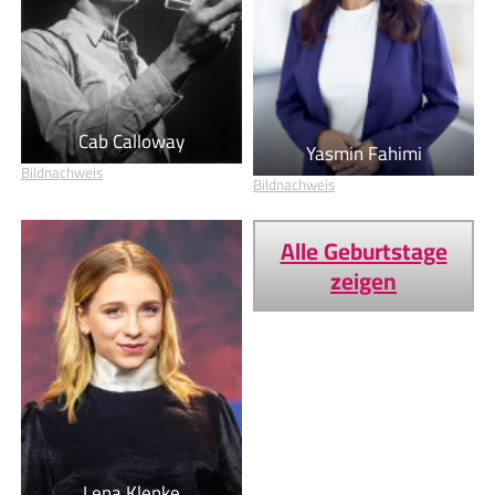
Cab Calloway
Yasmin Fahimi
Bildnachweis
Bildnachweis
Alle Geburtstage
zeigen
Lena Klenke