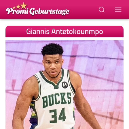
Giannis Antetokounmpo