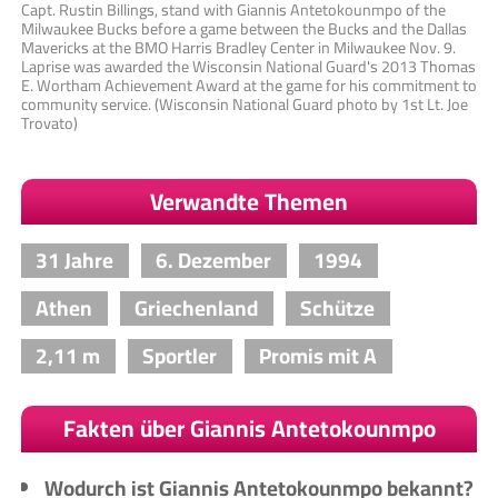
Capt. Rustin Billings, stand with Giannis Antetokounmpo of the
Milwaukee Bucks before a game between the Bucks and the Dallas
Mavericks at the BMO Harris Bradley Center in Milwaukee Nov. 9.
Laprise was awarded the Wisconsin National Guard's 2013 Thomas
E. Wortham Achievement Award at the game for his commitment to
community service. (Wisconsin National Guard photo by 1st Lt. Joe
Trovato)
Verwandte Themen
31 Jahre
6. Dezember
1994
Athen
Griechenland
Schütze
2,11 m
Sportler
Promis mit A
Fakten über Giannis Antetokounmpo
Wodurch ist Giannis Antetokounmpo bekannt?