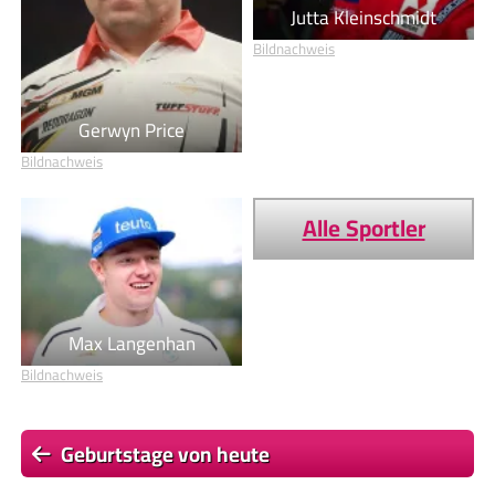
Jutta Kleinschmidt
Bildnachweis
Gerwyn Price
Bildnachweis
Alle Sportler
Max Langenhan
Bildnachweis
Geburtstage von heute