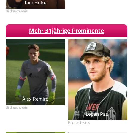
Tom Hulce
Bildnachweis
Mehr 31jährige Prominente
Álex Remiro
Bildnachweis
Logan Paul
Bildnachweis