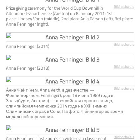
Bildnachweis
Prize giving ceremony for the World Cup Downhill in
Altenmarkt-Zauchensee (Austria) on 8 January 2011: 1st
place: Lindsey Vonn (middle), 2nd place Anja Pärson (left), 3rd place:
Anna Fenninger (right).
Bildnachweis
Anna Fenninger (2011)
Bildnachweis
Anna Fenninger (2013)
Bildnachweis
А́нна Файт (нем. Anna Veith, в девичестве —
Фе́ннингер (нем. Fenninger), род. 18 июня 1989 года в
Зальцбурге, Австрия) — австрийская горнолыжница,
олимпийская чемпионка 2014 года на XXII зимних
Олимпийских играх в Сочи. На фото: Фе́ннингер во время
медальной церемонии.
Bildnachweis
Anna Fenninger, juste après sa victoire au classement