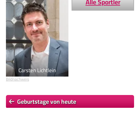
Alle Sportler
Carsten Lichtlein
Bildnachweis
Geburtstage von heute
Geburtstage von morgen