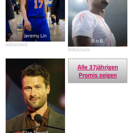
Jeremy Lin
B.o.B.
Bildnachweis
Bildnachweis
Alle 37jährigen
Promis zeigen
Glen Powell