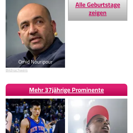
Alle Geburtstage
zeigen
Omid Nouripour
Bildnachweis
Mehr 37jährige Prominente