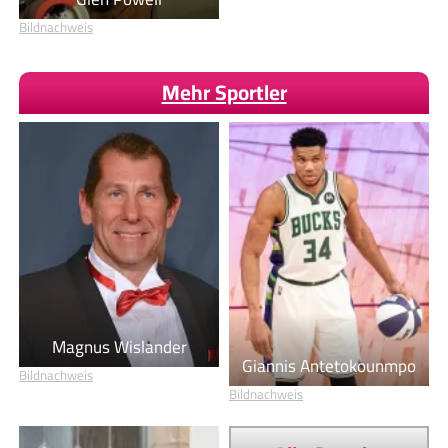
Bildnachweis
Mehr Sportler
Magnus Wislander
Giannis Antetokounmpo
Bildnachweis
Bildnachweis