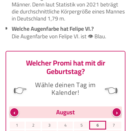
Männer. Denn laut Statistik von 2021 beträgt
die durchschnittliche Körpergröße eines Mannes
in Deutschland 1,79 m.
Welche Augenfarbe hat Felipe VI.?
Die Augenfarbe von Felipe VI. ist 👁️ Blau.
Welcher Promi hat mit dir
Geburtstag?
Wähle deinen Tag im
👉
👈
Kalender!
‹
›
August
1
2
3
4
5
6
7