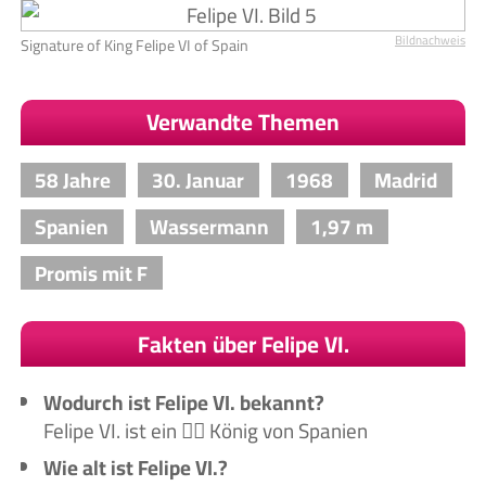
Bildnachweis
Signature of King Felipe VI of Spain
Verwandte Themen
58 Jahre
30. Januar
1968
Madrid
Spanien
Wassermann
1,97 m
Promis mit F
Fakten über Felipe VI.
Wodurch ist Felipe VI. bekannt?
Felipe VI. ist ein 🙋‍♂️ König von Spanien
Wie alt ist Felipe VI.?