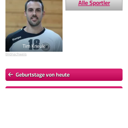
Alle Sportler
Tim Kneule
Bildnachweis
Geburtstage von heute
Geburtstage von morgen
Du befindest dich auf der Seite
Fallon Sherrock
Einige Textpassagen dieser Seite basieren auf dem Wikipedia-
Artikel
Fallon Sherrock
, Lizenz:
CC BY-SA 4.0
, Autor/en:
Liste