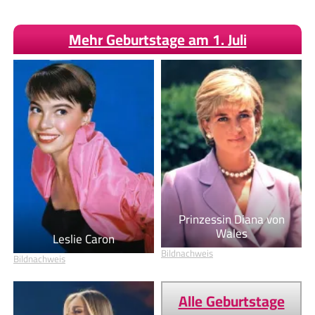
Mehr Geburtstage am 1. Juli
Prinzessin Diana von
Wales
Leslie Caron
Bildnachweis
Bildnachweis
Alle Geburtstage