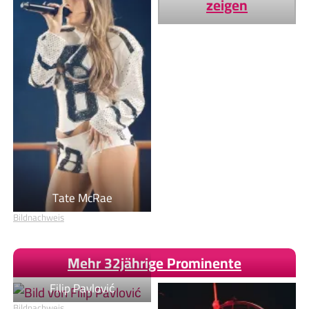
zeigen
Tate McRae
Bildnachweis
Mehr 32jährige Prominente
Filip Pavlović
Bildnachweis