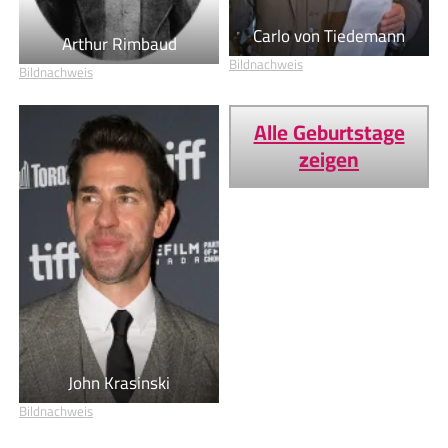
Carlo von Tiedemann
Arthur Rimbaud
Bildnachweis
Bildnachweis
Alle Geburtstage
zeigen
John Krasinski
Bildnachweis