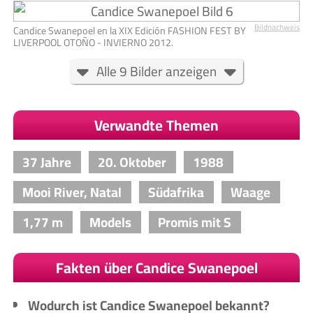
Bildnachweis
Candice Swanepoel en la XIX Edición FASHION FEST BY
LIVERPOOL OTOÑO - INVIERNO 2012.
Alle 9 Bilder anzeigen
Verwandte Themen
37 Jahre
20. Oktober
1988
Mooi River, Natal
Südafrika
Waage
1,77 m
Models
Promis mit S
Fakten über Candice Swanepoel
Wodurch ist Candice Swanepoel bekannt?