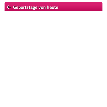
Geburtstage von heute
Geburtstage von morgen
Du befindest dich auf der Seite
Candice Swanepoel
Einige Textpassagen dieser Seite basieren auf dem Wikipedia-
Artikel
Candice Swanepoel
, Lizenz:
CC BY-SA 4.0
, Autor/en:
Liste
© 2026
Promi-Geburtstage.de
Datenschutzerklärung
|
Haftungsausschluss
|
Impressum
Memento Mori
|
Ahnenforschung