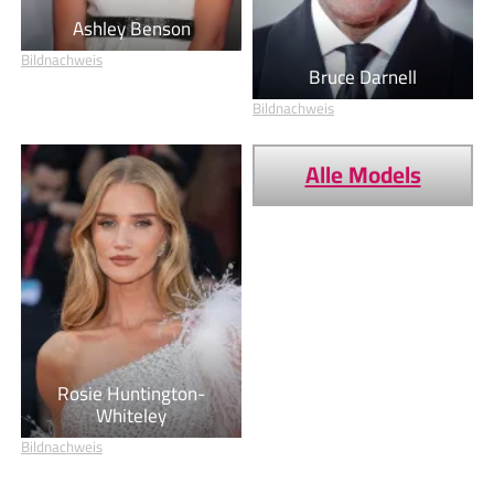
Ashley Benson
Bildnachweis
Bruce Darnell
Bildnachweis
Alle Models
Rosie Huntington-
Whiteley
Bildnachweis