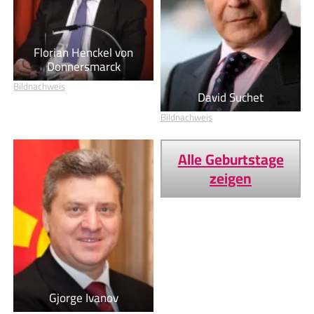
Florian Henckel von
Donnersmarck
Bildnachweis
David Suchet
Bildnachweis
Alle Geburtstage
zeigen
Gjorge Ivanov