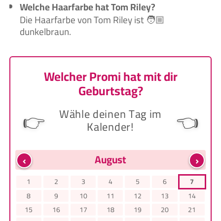
Welche Haarfarbe hat Tom Riley?
Die Haarfarbe von Tom Riley ist 🧑🏼‍
dunkelbraun.
Welcher Promi hat mit dir
Geburtstag?
Wähle deinen Tag im
👉
👈
Kalender!
‹
›
August
1
2
3
4
5
6
7
8
9
10
11
12
13
14
15
16
17
18
19
20
21