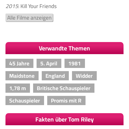
2015
: Kill Your Friends
Alle Filme anzeigen
Verwandte Themen
45 Jahre
5. April
1981
Maidstone
England
Widder
1,78 m
Britische Schauspieler
Schauspieler
Promis mit R
Fakten über Tom Riley