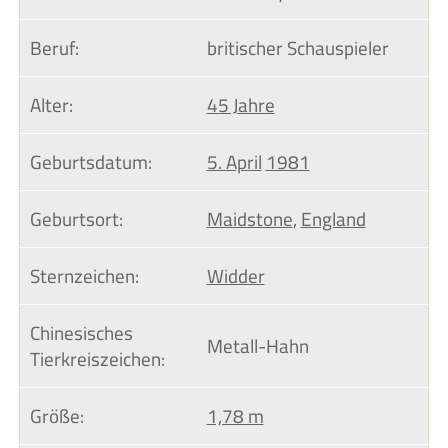
Beruf:
britischer Schauspieler
Alter:
45 Jahre
Geburtsdatum:
5. April
1981
Geburtsort:
Maidstone
,
England
Sternzeichen:
Widder
Chinesisches 
Metall-Hahn
Tierkreiszeichen:
Größe:
1,78 m