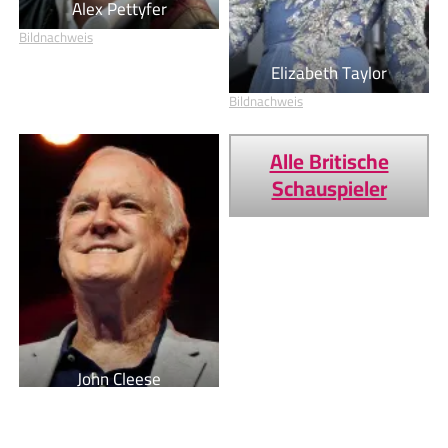
Alex Pettyfer
Bildnachweis
Elizabeth Taylor
Bildnachweis
Alle Britische
Schauspieler
John Cleese
Bildnachweis