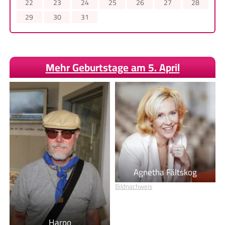
22
23
24
25
26
27
28
29
30
31
Mehr Geburtstage am 5. April
Agnetha Fältskog
Bildnachweis
Harpo