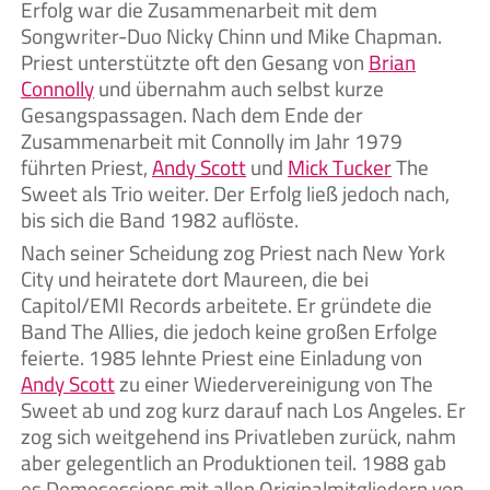
Erfolg war die Zusammenarbeit mit dem
Songwriter-Duo Nicky Chinn und Mike Chapman.
Priest unterstützte oft den Gesang von
Brian
Connolly
und übernahm auch selbst kurze
Gesangspassagen. Nach dem Ende der
Zusammenarbeit mit Connolly im Jahr 1979
führten Priest,
Andy Scott
und
Mick Tucker
The
Sweet als Trio weiter. Der Erfolg ließ jedoch nach,
bis sich die Band 1982 auflöste.
Nach seiner Scheidung zog Priest nach New York
City und heiratete dort Maureen, die bei
Capitol/EMI Records arbeitete. Er gründete die
Band The Allies, die jedoch keine großen Erfolge
feierte. 1985 lehnte Priest eine Einladung von
Andy Scott
zu einer Wiedervereinigung von The
Sweet ab und zog kurz darauf nach Los Angeles. Er
zog sich weitgehend ins Privatleben zurück, nahm
aber gelegentlich an Produktionen teil. 1988 gab
es Demosessions mit allen Originalmitgliedern von