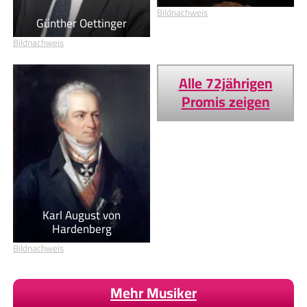
Bildnachweis
Günther Oettinger
Bildnachweis
Alle 72jährigen
Promis zeigen
Karl August von
Hardenberg
Bildnachweis
Mehr Musiker