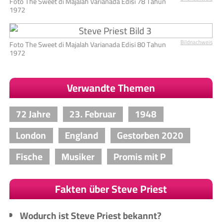
Foto The Sweet di Majalah Varianada Edisi 78 Tahun
1972
Bildnachweis
Foto The Sweet di Majalah Varianada Edisi 80 Tahun
1972
Verwandte Themen
72 Jahre
23. Februar
1948
London
England
Gestorben 2020
Fische
Musiker
Promis mit P
Fakten über Steve Priest
Wodurch ist Steve Priest bekannt?