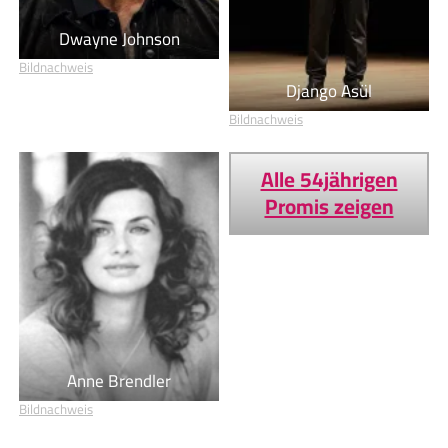
Dwayne Johnson
Bildnachweis
Django Asül
Bildnachweis
Alle 54jährigen
Promis zeigen
Anne Brendler
Bildnachweis