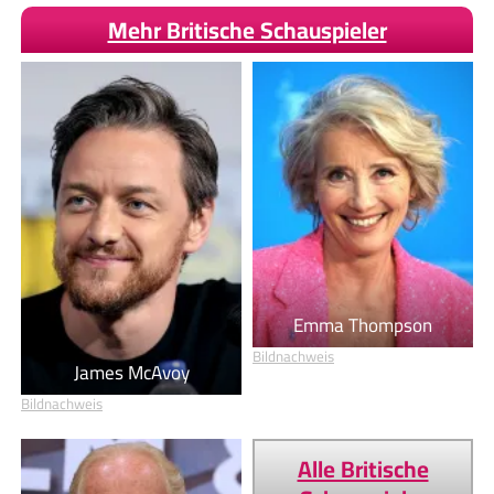
Mehr Britische Schauspieler
Emma Thompson
Bildnachweis
James McAvoy
Bildnachweis
Alle Britische