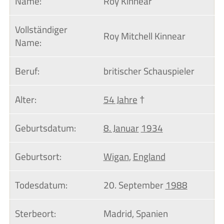
Name:
Roy Kinnear
Vollständiger 
Roy Mitchell Kinnear
Name:
Beruf:
britischer Schauspieler
Alter:
54 Jahre
†
Geburtsdatum:
8. Januar
1934
Geburtsort:
Wigan
,
England
Todesdatum:
20. September
1988
Sterbeort:
Madrid, Spanien