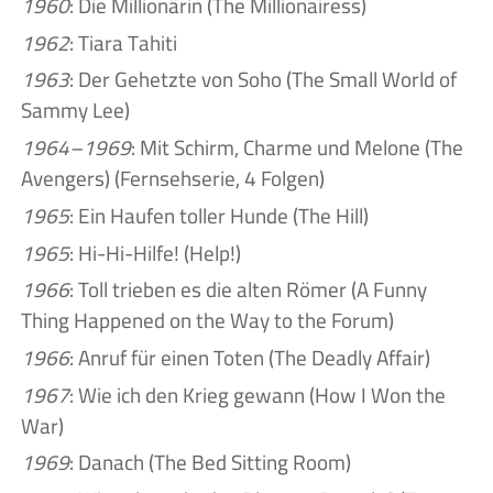
1960
: Die Millionärin (The Millionairess)
1962
: Tiara Tahiti
1963
: Der Gehetzte von Soho (The Small World of
Sammy Lee)
1964–1969
: Mit Schirm, Charme und Melone (The
Avengers) (Fernsehserie, 4 Folgen)
1965
: Ein Haufen toller Hunde (The Hill)
1965
: Hi-Hi-Hilfe! (Help!)
1966
: Toll trieben es die alten Römer (A Funny
Thing Happened on the Way to the Forum)
1966
: Anruf für einen Toten (The Deadly Affair)
1967
: Wie ich den Krieg gewann (How I Won the
War)
1969
: Danach (The Bed Sitting Room)