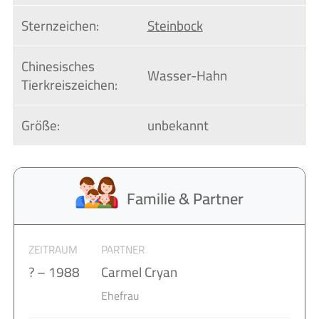
Sternzeichen:
Steinbock
Chinesisches 
Wasser-Hahn
Tierkreiszeichen:
Größe:
unbekannt
Familie & Partner
ZEITRAUM
PARTNER
? – 1988
Carmel Cryan
Ehefrau