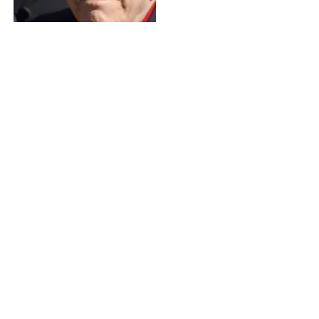
Jack Klugman
Bildnachweis
Geburtstage von heute
Geburtstage von morgen
Du befindest dich auf der Seite
Peter Farrelly
Einige Textpassagen dieser Seite basieren auf dem Wikipedia-
Artikel
Peter Farrelly
, Lizenz:
CC BY-SA 4.0
, Autor/en:
Liste