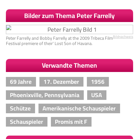
Bilder zum Thema Peter Farrelly
Bildnachweis
Peter Farrelly and Bobby Farrelly at the 2009 Tribeca Film
Festival premiere of their' Lost Son of Havana.
Verwandte Themen
69 Jahre
17. Dezember
1956
Phoenixville, Pennsylvania
USA
Schütze
Amerikanische Schauspieler
Schauspieler
Promis mit F