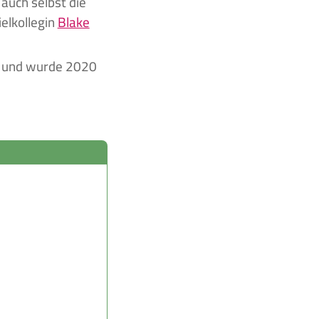
 auch selbst die
elkollegin
Blake
et und wurde 2020