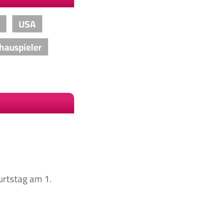
USA
hauspieler
urtstag am 1.