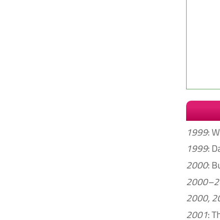
1999
: W
1999
: D
2000
: B
2000–2
2000, 2
2001
: T