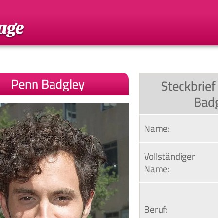
Penn Badgley
Steckbrie
Bad
Name:
Vollständiger 
Name:
Beruf: