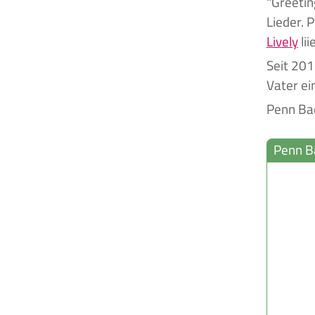
"Greetin
Lieder. 
Lively
lii
Seit 201
Vater ei
Penn Bad
Penn B