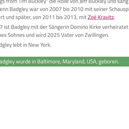
gs from Tim Buckley" die Rolle von Jeff Buckley und sang
Penn Badgley war von 2007 bis 2010 mit seiner Schauspi
ert und später, von 2011 bis 2013, mit
Zoë Kravitz
.
7 ist Badgley mit der Sängerin Domino Kirke verheirat
nes Sohnes und wird 2025 Vater von Zwillingen.
gley lebt in New York.
adgley wurde in Baltimore, Maryland, USA, geboren.