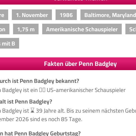
re
1. November
1986
Baltimore, Maryland
on
1,75 m
Amerikanische Schauspieler
Sc
 mit B
Fakten über Penn Badgley
rch ist Penn Badgley bekannt?
 Badgley ist ein 🙋‍♂️ US-amerikanischer Schauspieler
alt ist Penn Badgley?
 Badgley ist ⌛ 39 Jahre alt. Bis zu seinem nächsten Geb
mber 2026 sind es noch 85 Tage.
 hat Penn Badgley Geburtstag?