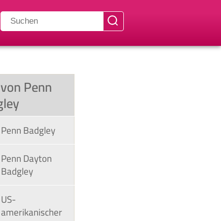
f von Penn
gley
Penn Badgley
Penn Dayton
Badgley
US-
amerikanischer