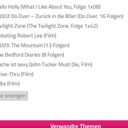
allo Holly (What I Like About You, Folge 1x08)
003
: Do Over – Zurück in die 80er (Do Over, 16 Folgen)
wilight Zone (The Twilight Zone, Folge 1x42)
ebating Robert Lee (Film)
005
: The Mountain (13 Folgen)
he Bedford Diaries (8 Folgen)
ache ist sexy (John Tucker Must Die, Film)
rive-Thru (Film)
 lbs (Film)
lme anzeigen
Verwandte Themen