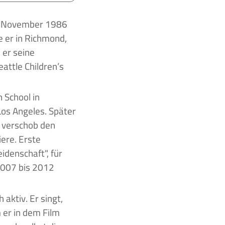
e er in Richmond,
 er seine
attle Children’s
 School in
Los Angeles. Später
, verschob den
ere. Erste
idenschaft", für
2007 bis 2012
aktiv. Er singt,
 er in dem Film