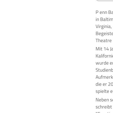
Penn Badgley ist ein US-amerikanischer Schauspieler, der am 1. November 1986
in Balti
Virginia
Begeiste
Theatre 
Mit 14 J
Kaliforn
wurde er
Studienb
Aufmerks
die er 2
spielte 
Neben se
schreibt