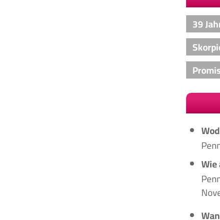
39 Jah
Skorpi
Promis
Wodu
Penn
Wie 
Penn
Nove
Wann