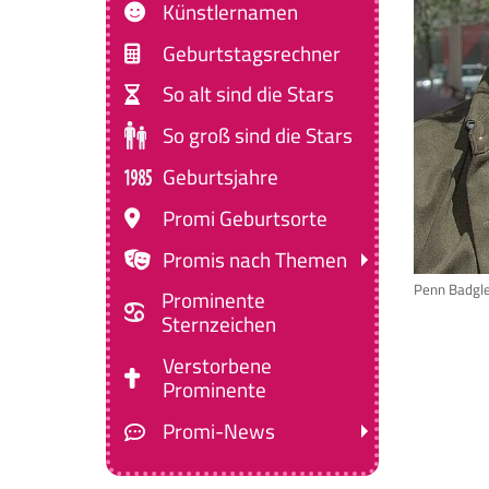
Künstlernamen
Geburtstagsrechner
So alt sind die Stars
So groß sind die Stars
Geburtsjahre
Promi Geburtsorte
Promis nach Themen
Penn Badgl
Prominente
Sternzeichen
Verstorbene
Prominente
Promi-News