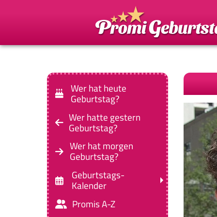
Wer hat heute
Geburtstag?
Wer hatte gestern
Geburtstag?
Wer hat morgen
Geburtstag?
Geburtstags-
Kalender
Promis A-Z