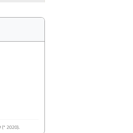
y
.
(* 2020)