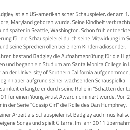
more, Maryland geboren wurde. Seine Kindheit verbracht
, und später in Seattle, Washington. Schon früh entdeckte
rung für die Schauspielerei durch seine Mitwirkung im Se
und seine Sprecherrollen bei einem Kinderradiosender.
ahren bestand Badgley die Aufnahmeprüfung für die High
ien und begann ein Studium am Santa Monica College in 
 an der University of Southern California aufgenommen
eginn aber aufgrund seiner wachsenden Schauspielkarri
amkeit erlangte er durch seine Rolle in "Schatten der Le
001 für einen Young Artist Award nominiert wurde. Von 
er in der Serie "Gossip Girl" die Rolle des Dan Humphrey.
iner Arbeit als Schauspieler ist Badgley auch musikalisch 
 eigene Songs und spielt Gitarre. Im Jahr 2011 übernahm