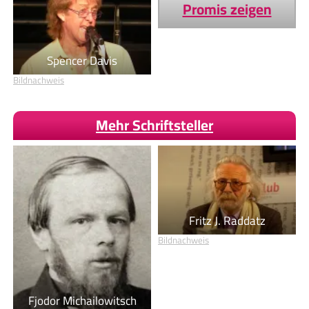
Promis zeigen
Spencer Davis
Bildnachweis
Mehr Schriftsteller
Fritz J. Raddatz
Bildnachweis
Fjodor Michailowitsch