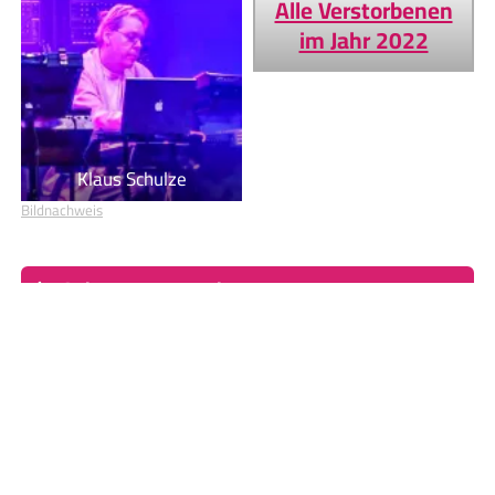
Alle Verstorbenen
im Jahr 2022
Klaus Schulze
Bildnachweis
Geburtstage von heute
Geburtstage von morgen
Du befindest dich auf der Seite
Olivia Newton-John
Einige Textpassagen dieser Seite basieren auf dem Wikipedia-
Artikel
Olivia Newton-John
, Lizenz:
CC BY-SA 4.0
, Autor/en:
Liste