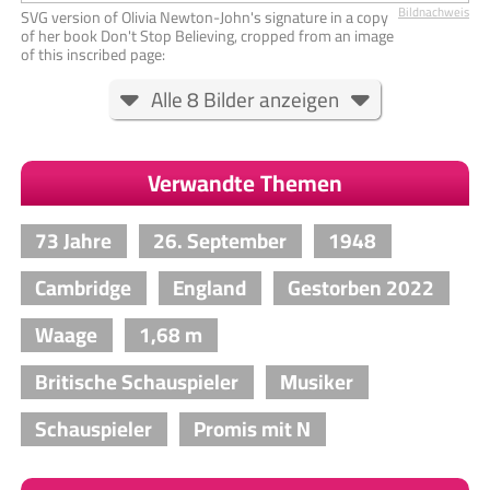
Bildnachweis
SVG version of Olivia Newton-John's signature in a copy
of her book Don't Stop Believing, cropped from an image
of this inscribed page:
Alle 8 Bilder anzeigen
Verwandte Themen
73 Jahre
26. September
1948
Cambridge
England
Gestorben 2022
Waage
1,68 m
Britische Schauspieler
Musiker
Schauspieler
Promis mit N