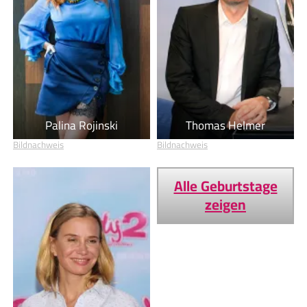
Palina Rojinski
Thomas Helmer
Bildnachweis
Bildnachweis
Alle Geburtstage
zeigen