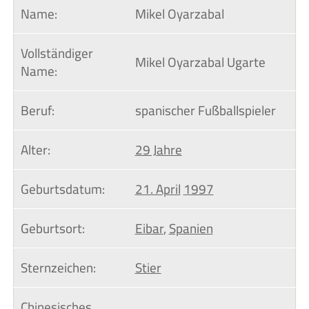
Name:
Mikel Oyarzabal
Vollständiger 
Mikel Oyarzabal Ugarte
Name:
Beruf:
spanischer Fußballspieler
Alter:
29 Jahre
Geburtsdatum:
21. April
1997
Geburtsort:
Eibar
,
Spanien
Sternzeichen:
Stier
Chinesisches 