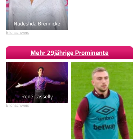
Nadeshda Brennicke
Bildnachweis
Mehr 29jährige Prominente
René Casselly
Bildnachweis