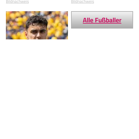
Bildnachweis
Bildnachweis
Alle Fußballer
Aleksandar Pavlović
Bildnachweis
Geburtstage von heute