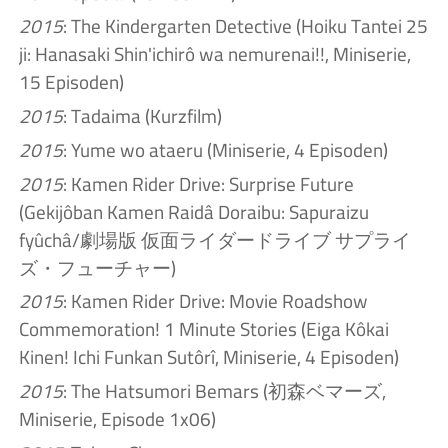
2015
: The Kindergarten Detective (Hoiku Tantei 25
ji: Hanasaki Shin'ichirô wa nemurenai!!, Miniserie,
15 Episoden)
2015
: Tadaima (Kurzfilm)
2015
: Yume wo ataeru (Miniserie, 4 Episoden)
2015
: Kamen Rider Drive: Surprise Future
(Gekijôban Kamen Raidâ Doraibu: Sapuraizu
fyûchâ/劇場版 仮面ライダードライブ サプライ
ズ・フューチャー)
2015
: Kamen Rider Drive: Movie Roadshow
Commemoration! 1 Minute Stories (Eiga Kôkai
Kinen! Ichi Funkan Sutôrî, Miniserie, 4 Episoden)
2015
: The Hatsumori Bemars (初森ベマーズ,
Miniserie, Episode 1x06)