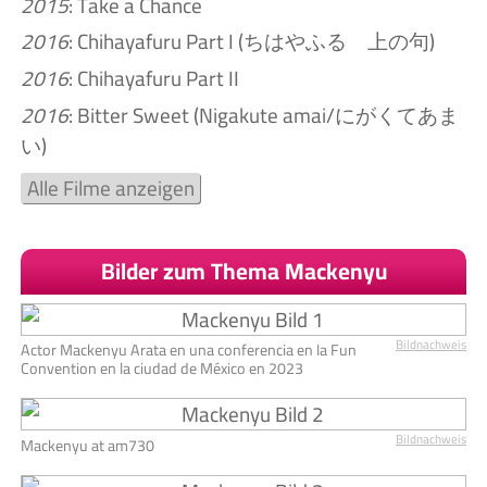
2015
: Take a Chance
2016
: Chihayafuru Part I (ちはやふる 上の句)
2016
: Chihayafuru Part II
2016
: Bitter Sweet (Nigakute amai/にがくてあま
い)
Alle Filme anzeigen
Bilder zum Thema Mackenyu
Bildnachweis
Actor Mackenyu Arata en una conferencia en la Fun
Convention en la ciudad de México en 2023
Bildnachweis
Mackenyu at am730