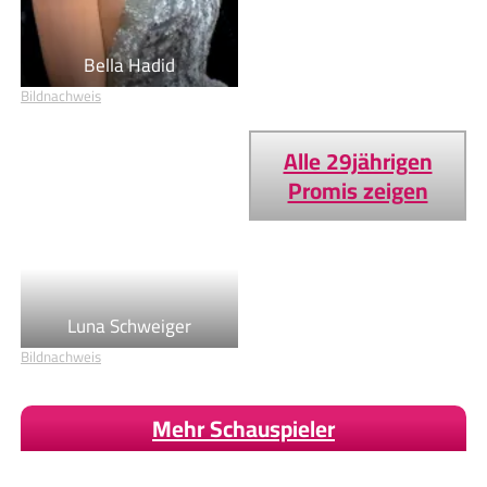
Stefanie Giesinger
Bildnachweis
Bella Hadid
Bildnachweis
Alle 29jährigen
Promis zeigen
Luna Schweiger