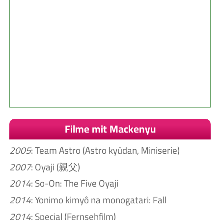
Filme mit Mackenyu
2005
: Team Astro (Astro kyûdan, Miniserie)
2007
: Oyaji (親父)
2014
: So-On: The Five Oyaji
2014
: Yonimo kimyô na monogatari: Fall
2014
: Special (Fernsehfilm)