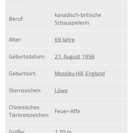
kanadisch-britische
Beruf:
Schauspielerin
Alter:
69 Jahre
Geburtsdatum:
21. August
1956
Geburtsort:
Mossley Hill
,
England
Sternzeichen:
Löwe
Chinesisches 
Feuer-Affe
Tierkreiszeichen:
Größe:
1,70 m