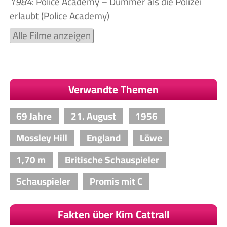
1984
: Police Academy – Dümmer als die Polizei
erlaubt (Police Academy)
Alle Filme anzeigen
Verwandte Themen
69 Jahre
21. August
1956
Mossley Hill
England
Löwe
1,70 m
Britische Schauspieler
Schauspieler
Promis mit C
Fakten über Kim Cattrall