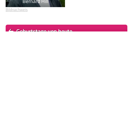
Bernard Hill
Bildnachweis
Geburtstage von heute
Geburtstage von morgen
Du befindest dich auf der Seite
Kim Cattrall
Einige Textpassagen dieser Seite basieren auf dem Wikipedia-
Artikel
Kim Cattrall
, Lizenz:
CC BY-SA 4.0
, Autor/en:
Liste
© 2026
Promi-Geburtstage.de
Datenschutzerklärung
|
Haftungsausschluss
|
Impressum
Memento Mori
|
Ahnenforschung