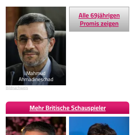
Alle 69jährigen
Promis zeigen
Mahmud
Ahmadineschad
Bildnachweis
Mehr Britische Schauspieler