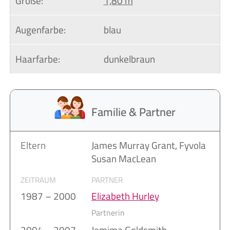
Größe:
1,80 m
Augenfarbe:
blau
Haarfarbe:
dunkelbraun
Familie & Partner
Eltern
James Murray Grant, Fyvola
Susan MacLean
ZEITRAUM
PARTNER
1987 – 2000
Elizabeth Hurley
Partnerin
2004 – 2007
Jemima Goldsmith