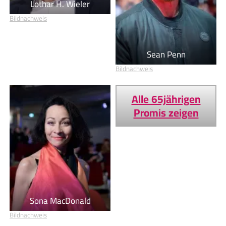
Lothar H. Wieler
Bildnachweis
Sean Penn
Bildnachweis
Alle 65jährigen
Promis zeigen
Sona MacDonald
Bildnachweis