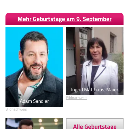
Mehr Geburtstage am 9. September
Ingrid Matthäus-Maier
Bildnachweis
Adam Sandler
Bildnachweis
Alle Geburtstage