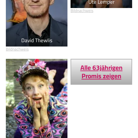
Ute Lemper
Bildnachweis
David Thewlis
Bildnachweis
Alle 63jährigen
Promis zeigen