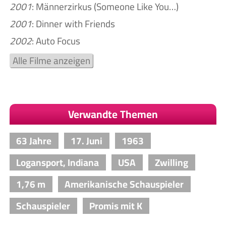
2001
: Männerzirkus (Someone Like You…)
2001
: Dinner with Friends
2002
: Auto Focus
Alle Filme anzeigen
Verwandte Themen
63 Jahre
17. Juni
1963
Logansport, Indiana
USA
Zwilling
1,76 m
Amerikanische Schauspieler
Schauspieler
Promis mit K