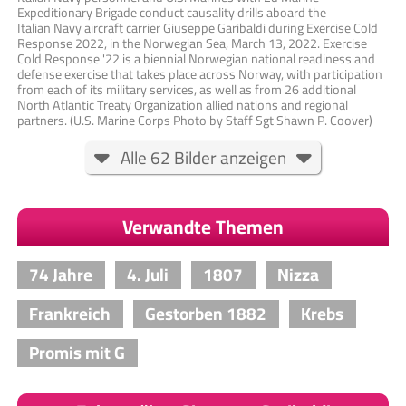
Expeditionary Brigade conduct causality drills aboard the
Italian Navy aircraft carrier Giuseppe Garibaldi during Exercise Cold
Response 2022, in the Norwegian Sea, March 13, 2022. Exercise
Cold Response '22 is a biennial Norwegian national readiness and
defense exercise that takes place across Norway, with participation
from each of its military services, as well as from 26 additional
North Atlantic Treaty Organization allied nations and regional
partners. (U.S. Marine Corps Photo by Staff Sgt Shawn P. Coover)
Alle 62 Bilder anzeigen
Verwandte Themen
74 Jahre
4. Juli
1807
Nizza
Frankreich
Gestorben 1882
Krebs
Promis mit G