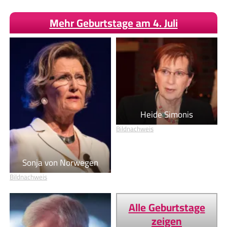
Mehr Geburtstage am 4. Juli
Heide Simonis
Bildnachweis
Sonja von Norwegen
Bildnachweis
Alle Geburtstage
zeigen