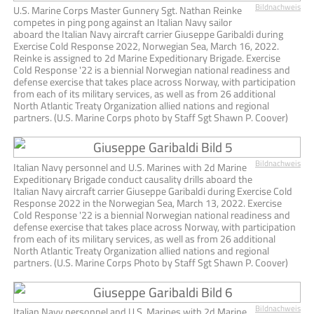
Bildnachweis
U.S. Marine Corps Master Gunnery Sgt. Nathan Reinke
competes in ping pong against an Italian Navy sailor
aboard the Italian Navy aircraft carrier Giuseppe Garibaldi during
Exercise Cold Response 2022, Norwegian Sea, March 16, 2022.
Reinke is assigned to 2d Marine Expeditionary Brigade. Exercise
Cold Response '22 is a biennial Norwegian national readiness and
defense exercise that takes place across Norway, with participation
from each of its military services, as well as from 26 additional
North Atlantic Treaty Organization allied nations and regional
partners. (U.S. Marine Corps photo by Staff Sgt Shawn P. Coover)
Bildnachweis
Italian Navy personnel and U.S. Marines with 2d Marine
Expeditionary Brigade conduct causality drills aboard the
Italian Navy aircraft carrier Giuseppe Garibaldi during Exercise Cold
Response 2022 in the Norwegian Sea, March 13, 2022. Exercise
Cold Response '22 is a biennial Norwegian national readiness and
defense exercise that takes place across Norway, with participation
from each of its military services, as well as from 26 additional
North Atlantic Treaty Organization allied nations and regional
partners. (U.S. Marine Corps Photo by Staff Sgt Shawn P. Coover)
Bildnachweis
Italian Navy personnel and U.S. Marines with 2d Marine