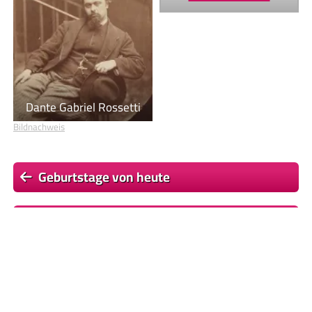
Dante Gabriel Rossetti
Bildnachweis
Geburtstage von heute
Geburtstage von morgen
Du befindest dich auf der Seite
Giuseppe Garibaldi
Einige Textpassagen dieser Seite basieren auf dem Wikipedia-
Artikel
Giuseppe Garibaldi
, Lizenz:
CC BY-SA 4.0
, Autor/en:
Liste