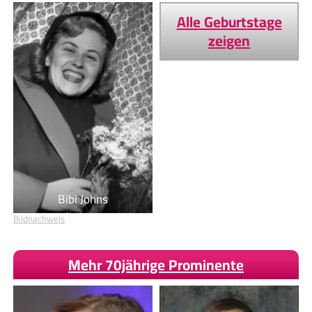
Alle Geburtstage
zeigen
Bibi Johns
Bildnachweis
Mehr 70jährige Prominente