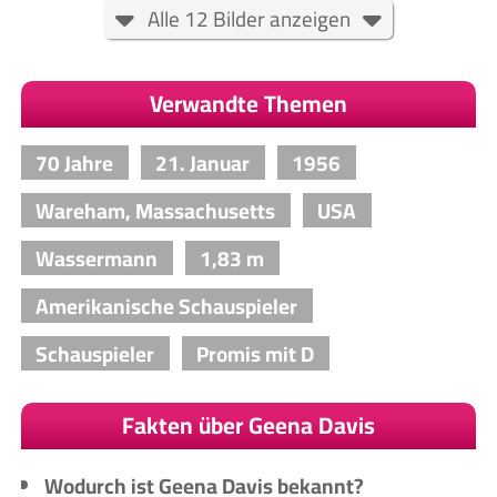
Alle 12 Bilder anzeigen
Verwandte Themen
70 Jahre
21. Januar
1956
Wareham, Massachusetts
USA
Wassermann
1,83 m
Amerikanische Schauspieler
Schauspieler
Promis mit D
Fakten über Geena Davis
Wodurch ist Geena Davis bekannt?