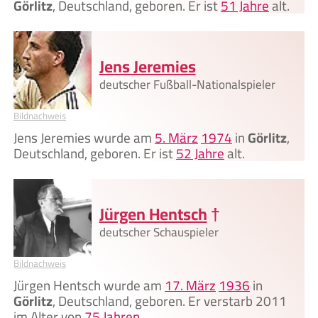
Görlitz
, Deutschland, geboren. Er ist
51 Jahre
alt.
Jens Jeremies
deutscher Fußball-Nationalspieler
Bildnachweis
Jens Jeremies wurde am
5. März
1974
in
Görlitz
,
Deutschland, geboren. Er ist
52 Jahre
alt.
Jürgen Hentsch
†
deutscher Schauspieler
Bildnachweis
Jürgen Hentsch wurde am
17. März
1936
in
Görlitz
, Deutschland, geboren. Er verstarb 2011
im Alter von
75 Jahren
.