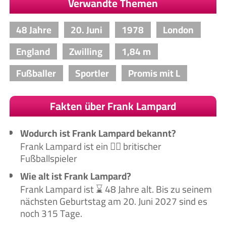
Verwandte Themen
48 Jahre
20. Juni
1978
London
England
Zwilling
1,84 m
Fußballer
Sportler
Promis mit L
Fakten über Frank Lampard
Wodurch ist Frank Lampard bekannt?
Frank Lampard ist ein 🙋‍♂️ britischer
Fußballspieler
Wie alt ist Frank Lampard?
Frank Lampard ist ⌛ 48 Jahre alt. Bis zu seinem
nächsten Geburtstag am 20. Juni 2027 sind es
noch 315 Tage.