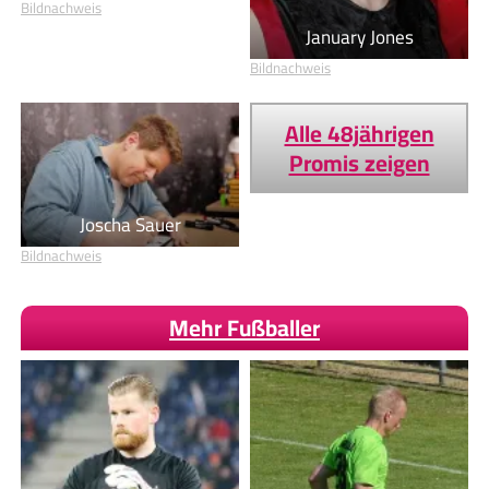
Bildnachweis
January Jones
Bildnachweis
Alle 48jährigen
Promis zeigen
Joscha Sauer
Bildnachweis
Mehr Fußballer