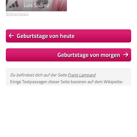
Luis Suárez
Bildnachweis
Geburtstage von heute
Geburtstage von morgen
Du befindest dich auf der Seite
Frank Lampard
Einige Textpassagen dieser Seite basieren auf dem Wikipedia-
Artikel
Frank Lampard
, Lizenz:
CC BY-SA 4.0
, Autor/en:
Liste
© 2026
Promi-Geburtstage.de
Datenschutzerklärung
|
Haftungsausschluss
|
Impressum