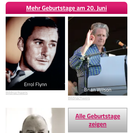
Mehr Geburtstage am 20. Juni
Errol Flynn
Brian Wilson
Bildnachweis
Bildnachweis
Alle Geburtstage
zeigen