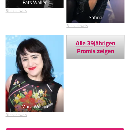
Fats Waller
Bildnachweis
Sotiria
Bildnachweis
Alle 39jährigen
Promis zeigen
Mara Wilson
Bildnachweis