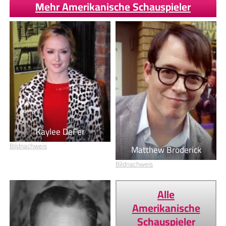
Mehr Amerikanische Schauspieler
Kaylee DeFer
Bildnachweis
Matthew Broderick
Bildnachweis
Alle
Amerikanische
Schauspieler