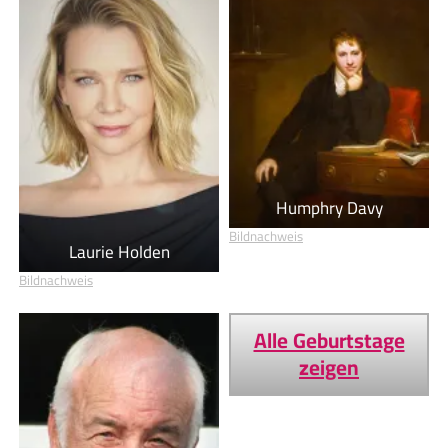
Humphry Davy
Bildnachweis
Laurie Holden
Bildnachweis
Alle Geburtstage
zeigen