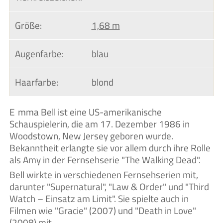
Größe:
1,68 m
Augenfarbe:
blau
Haarfarbe:
blond
Emma Bell ist eine US-amerikanische
Schauspielerin, die am 17. Dezember 1986 in
Woodstown, New Jersey geboren wurde.
Bekanntheit erlangte sie vor allem durch ihre Rolle
als Amy in der Fernsehserie "The Walking Dead".
Bell wirkte in verschiedenen Fernsehserien mit,
darunter "Supernatural", "Law & Order" und "Third
Watch – Einsatz am Limit". Sie spielte auch in
Filmen wie "Gracie" (2007) und "Death in Love"
(2008) mit.