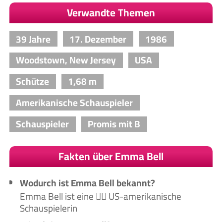
Verwandte Themen
39 Jahre
17. Dezember
1986
Woodstown, New Jersey
USA
Schütze
1,68 m
Amerikanische Schauspieler
Schauspieler
Promis mit B
Fakten über Emma Bell
Wodurch ist Emma Bell bekannt?
Emma Bell ist eine 🙋‍♀️ US-amerikanische
Schauspielerin