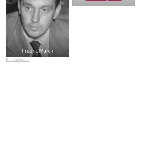
Fredric March
Bildnachweis
Geburtstage von heute
Geburtstage von morgen
Du befindest dich auf der Seite
Emma Bell
Einige Textpassagen dieser Seite basieren auf dem Wikipedia-
Artikel
Emma Bell
, Lizenz:
CC BY-SA 4.0
, Autor/en:
Liste