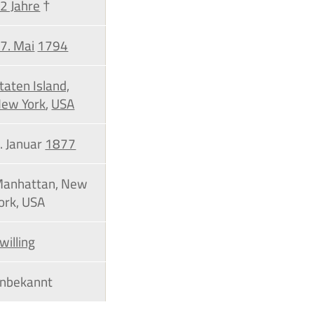
2 Jahre
†
7. Mai
1794
taten Island,
ew York
,
USA
. Januar
1877
anhattan, New
ork, USA
willing
nbekannt