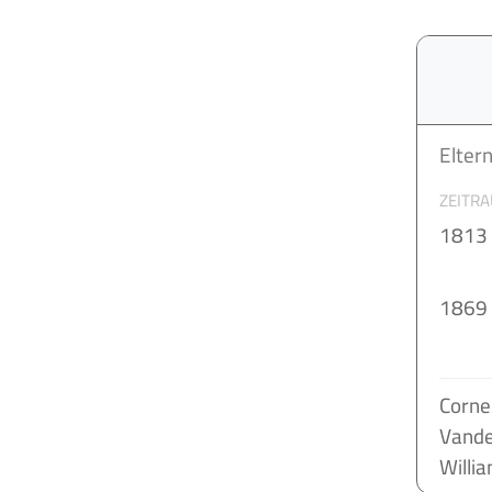
Elter
ZEITR
1813
1869
Corne
Vande
Willi