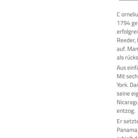
Cornelius Vanderbilt war ein US-amerikanischer Unternehmer, der am 27. Mai
1794 geb
erfolgre
Reeder, 
auf. Man
als rück
Aus einf
Mit sech
York. Da
seine ei
Nicaragu
entzog.
Er setzt
Panama. 