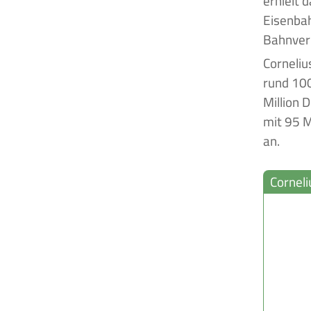
erhielt 
Eisenbah
Bahnver
Corneliu
rund 100
Million 
mit 95 M
an.
Corneli