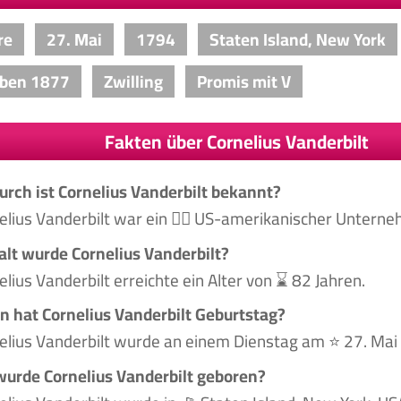
re
27. Mai
1794
Staten Island, New York
rben 1877
Zwilling
Promis mit V
Fakten über Cornelius Vanderbilt
rch ist Cornelius Vanderbilt bekannt?
elius Vanderbilt war ein 🙋‍♂️ US-amerikanischer Untern
alt wurde Cornelius Vanderbilt?
elius Vanderbilt erreichte ein Alter von ⌛ 82 Jahren.
 hat Cornelius Vanderbilt Geburtstag?
elius Vanderbilt wurde an einem Dienstag am ⭐ 27. Ma
urde Cornelius Vanderbilt geboren?