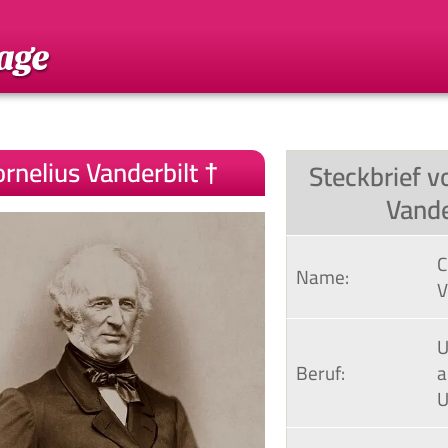
rnelius Vanderbilt †
Steckbrief v
Vande
C
Name:
V
U
Beruf:
a
U