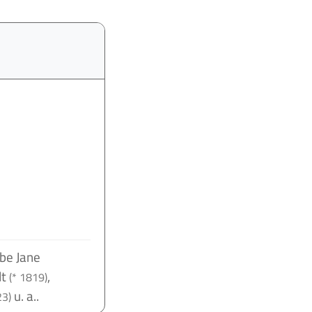
be Jane
lt
,
(* 1819)
u. a..
23)