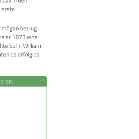
assiv in den
 erste
Vermögen betrug
ete er 1873 eine
chte Sohn William
ten es erfolglos
boren.