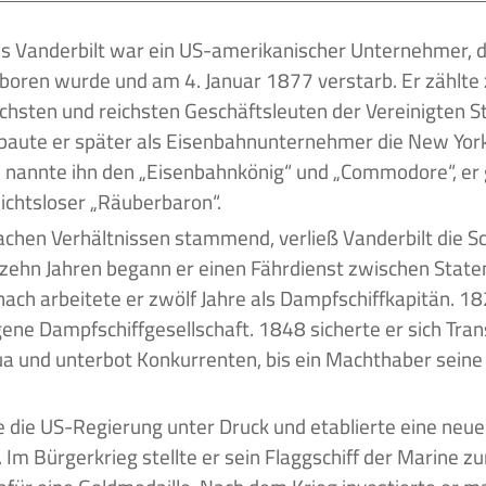
oren wurde und am 4. Januar 1877 verstarb. Er zählte 
ichsten und reichsten Geschäftsleuten der Vereinigten S
baute er später als Eisenbahnunternehmer die New York
 nannte ihn den „Eisenbahnkönig“ und „Commodore“, er 
sichtsloser „Räuberbaron“.
achen Verhältnissen stammend, verließ Vanderbilt die Sch
zehn Jahren begann er einen Fährdienst zwischen State
nach arbeitete er zwölf Jahre als Dampfschiffkapitän. 1
gene Dampfschiffgesellschaft. 1848 sicherte er sich Tran
a und unterbot Konkurrenten, bis ein Machthaber seine
e die US-Regierung unter Druck und etablierte eine neue 
Im Bürgerkrieg stellte er sein Flaggschiff der Marine z