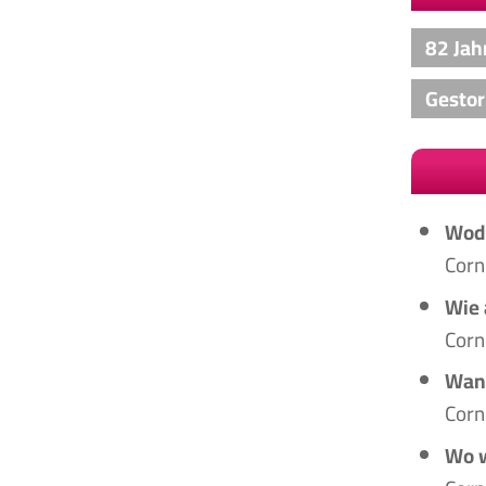
82 Jah
Gesto
Wodu
Corn
Wie 
Corn
Wann
Corn
Wo w