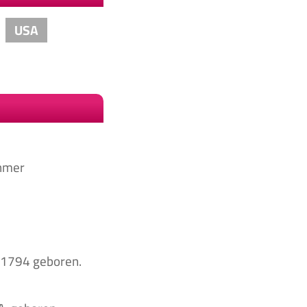
USA
ehmer
i 1794 geboren.