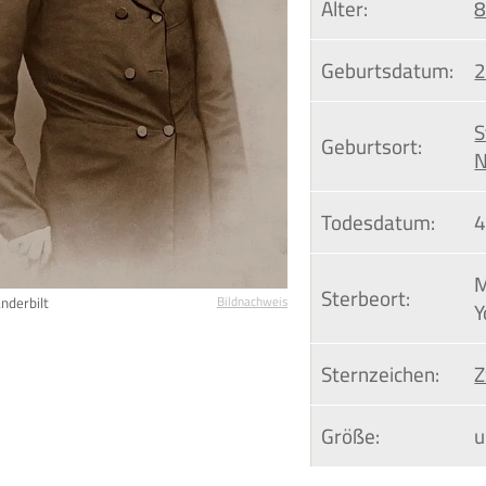
Alter:
8
Geburtsdatum:
2
S
Geburtsort:
N
Todesdatum:
4
M
Sterbeort:
nderbilt
Bildnachweis
Y
Sternzeichen:
Z
Größe:
u