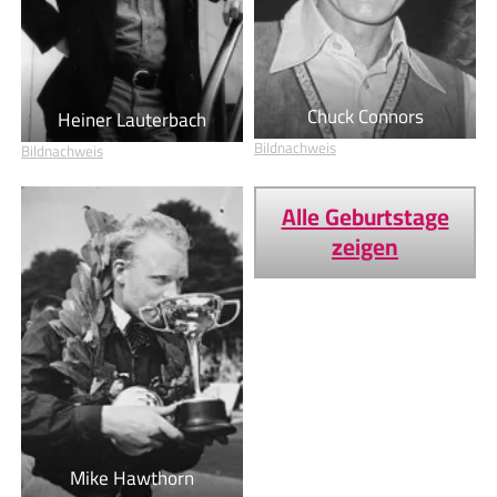
Chuck Connors
Heiner Lauterbach
Bildnachweis
Bildnachweis
Alle Geburtstage
zeigen
Mike Hawthorn