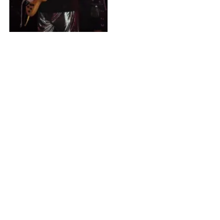
Steve Priest
Bildnachweis
Geburtstage von heute
Geburtstage von morgen
Du befindest dich auf der Seite
Brian Setzer
Einige Textpassagen dieser Seite basieren auf dem Wikipedia-
Artikel
Brian Setzer
, Lizenz:
CC BY-SA 4.0
, Autor/en:
Liste