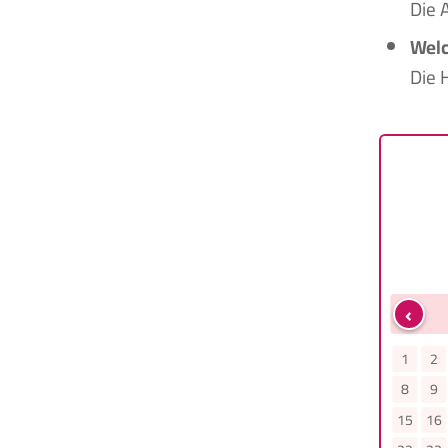
Die 
Welc
Die 
‹
Mai
Juni
3
4
5
6
7
1
2
3
4
5
6
7
1
2
10
11
12
13
14
8
9
10
11
12
13
14
8
9
17
18
19
20
21
15
16
17
18
19
20
21
15
16