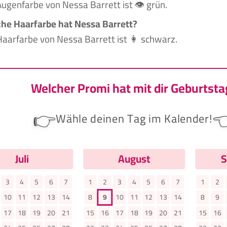
Augenfarbe von Nessa Barrett ist 👁️ grün.
he Haarfarbe hat Nessa Barrett?
Haarfarbe von Nessa Barrett ist 👩 schwarz.
Welcher Promi hat mit dir Geburtsta
👉

Wähle deinen Tag im Kalender!
Juli
August
S
3
4
5
6
7
1
2
3
4
5
6
7
1
2
10
11
12
13
14
8
9
10
11
12
13
14
8
9
17
18
19
20
21
15
16
17
18
19
20
21
15
16