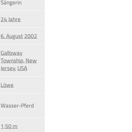
Sängerin
24 Jahre
6. August
2002
Galloway
Township, New
Jersey
,
USA
Löwe
Wasser-Pferd
1,50 m