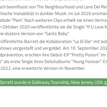
sch beeinflusst von The Neighbourhood und Lana Del Rey
hische Instabilität in dunkler Musik. Im Juli 2020 erschie
allade "Pain". Nach weiteren Clips erhielt sie einen Vertr
m Oktober 2020 veröffentlichte sie die Single "If U Love
ine düstere Version von "Santa Baby".
öffentlichte Barrett die Kollaboration "La Di Die" mit Jxdn
shows vorgestellt und vergoldet. Am 10. September 20
idprävention, erschien ihre Debüt-EP "Pretty Poison". Im 
st" als erste Single ihres Debütalbums "Young Forever". E
2022, eine erweiterte Version im November.
Barrett wurde in Galloway Township, New Jersey, USA, 