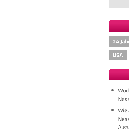
24 Jah
USA
Wodu
Ness
Wie 
Ness
Augu