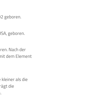
02 geboren.
USA, geboren.
ren. Nach der
马 mit dem Element
kleiner als die
rägt die
.