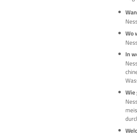
Wann
Ness
Wo w
Ness
In w
Ness
chin
Wass
Wie 
Ness
meis
durc
Welc