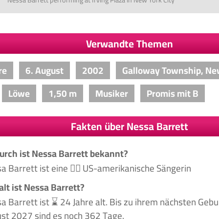
Verwandte Themen
re
6. August
2002
Galloway Township, Ne
Löwe
1,50 m
Musiker
Promis mit B
Fakten über Nessa Barrett
rch ist Nessa Barrett bekannt?
a Barrett ist eine 🙋‍♀️ US-amerikanische Sängerin
alt ist Nessa Barrett?
a Barrett ist ⌛ 24 Jahre alt. Bis zu ihrem nächsten Geb
st 2027 sind es noch 362 Tage.