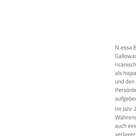
Nessa Barrett ist eine US-amerikanische Sängerin, die am 6. August 2002 in
Galloway
ricanisc
als hisp
und den 
Persönli
aufgebe
Im Jahr 
Während 
auch ein
verlagert