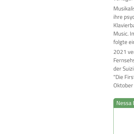
Musikali
ihre psyc
Klavierb
Music. I
folgte e
2021 ver
Fernseh
der Suiz
"Die Fir
Oktober 
Nessa 