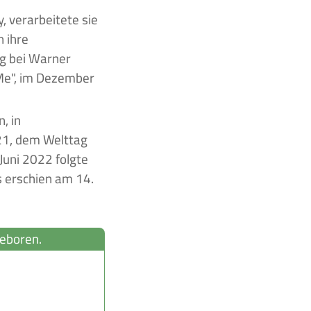
, verarbeitete sie
n ihre
ag bei Warner
 Me", im Dezember
, in
21, dem Welttag
Juni 2022 folgte
s erschien am 14.
geboren.