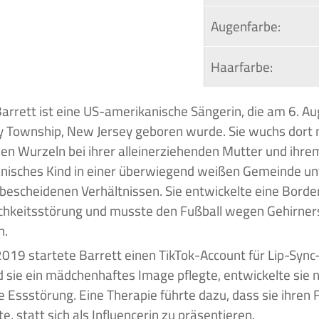
Augenfarbe:
Haarfarbe:
 Township, New Jersey geboren wurde. Sie wuchs dort 
hen Wurzeln bei ihrer alleinerziehenden Mutter und ihrem 
anisches Kind in einer überwiegend weißen Gemeinde unt
bescheidenen Verhältnissen. Sie entwickelte eine Border
chkeitsstörung und musste den Fußball wegen Gehirne
n.
2019 startete Barrett einen TikTok-Account für Lip-Sync
sie ein mädchenhaftes Image pflegte, entwickelte sie 
e Essstörung. Eine Therapie führte dazu, dass sie ihren 
e, statt sich als Influencerin zu präsentieren.