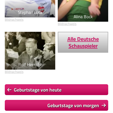
Stephan Luca
Alina Bock
Bildnachweis
Bildnachweis
Alle Deutsche
Schauspieler
Rolf Herricht
Bildnachweis
Geburtstage von heute
Geburtstage von morgen