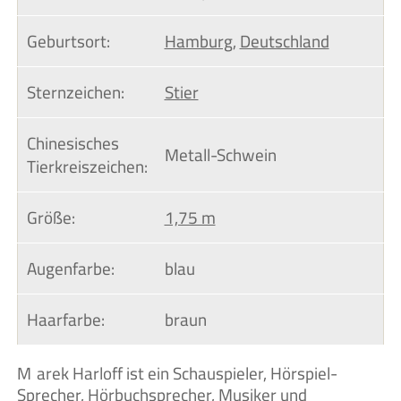
Geburtsort:
Hamburg
,
Deutschland
Sternzeichen:
Stier
Chinesisches 
Metall-Schwein
Tierkreiszeichen:
Größe:
1,75 m
Augenfarbe:
blau
Haarfarbe:
braun
Marek Harloff ist ein Schauspieler, Hörspiel-
Sprecher, Hörbuchsprecher, Musiker und