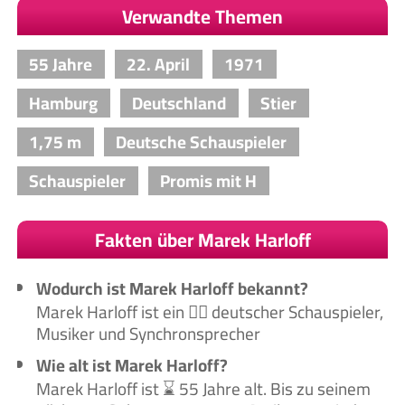
Verwandte Themen
55 Jahre
22. April
1971
Hamburg
Deutschland
Stier
1,75 m
Deutsche Schauspieler
Schauspieler
Promis mit H
Fakten über Marek Harloff
Wodurch ist Marek Harloff bekannt?
Marek Harloff ist ein 🙋‍♂️ deutscher Schauspieler,
Musiker und Synchronsprecher
Wie alt ist Marek Harloff?
Marek Harloff ist ⌛ 55 Jahre alt. Bis zu seinem