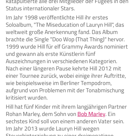
katapultierte alle drei Mitglieder der Fugees in den
Status internationaler Stars.
Im Jahr 1998 veröffentlichte Hill ihr erstes
Soloalbum, "The Miseducation of Lauryn Hill", das
weltweit große Anerkennung fand. Das Album
brachte die Single "Doo Wop (That Thing)" hervor.
1999 wurde Hill für elf Grammy Awards nominiert
und gewann als erste Künstlerin fünf
Auszeichnungen in verschiedenen Kategorien.
Nach einer längeren Pause kehrte Hill 2012 mit
einer Tournee zurück, wobei einige ihrer Auftritte,
wie beispielsweise im Berliner Tempodrom,
aufgrund von Problemen mit der Tonabmischung
kritisiert wurden.
Hill hat fünf Kinder mit ihrem langjährigen Partner
Rohan Marley, dem Sohn von
Bob Marley
. Ein
sechstes Kind soll von einem anderen Vater sein.
Im Jahr 2013 wurde Lauryn Hill wegen
Steuerhinterziehung zu einer dreimonatigen