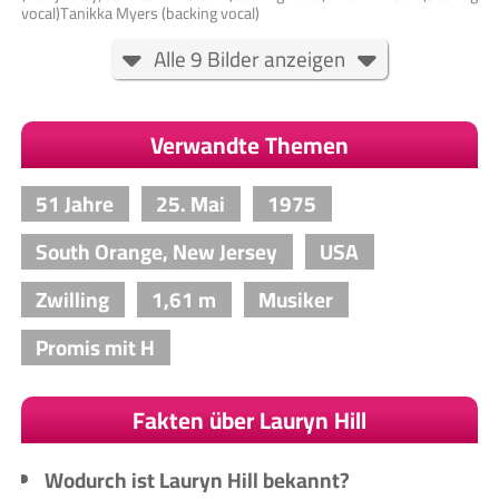
vocal)Tanikka Myers (backing vocal)
Alle 9 Bilder anzeigen
Verwandte Themen
51 Jahre
25. Mai
1975
South Orange, New Jersey
USA
Zwilling
1,61 m
Musiker
Promis mit H
Fakten über Lauryn Hill
Wodurch ist Lauryn Hill bekannt?