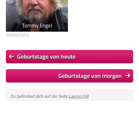
Tommy Engel
Bildnachweis
Geburtstage von heute
Geburtstage von morgen
Du befindest dich auf der Seite
Lauryn Hill
Einige Textpassagen dieser Seite basieren auf dem Wikipedia-
Artikel
Lauryn Hill
, Lizenz:
CC BY-SA 4.0
, Autor/en:
Liste