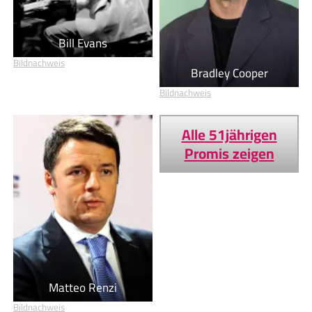
Bill Evans
Bildnachweis
Bradley Cooper
Bildnachweis
Alle 51jährigen
Promis zeigen
Matteo Renzi
Bildnachweis