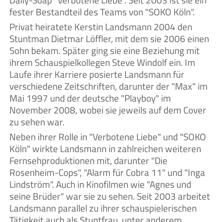
Daily-Soap "Verbotene Liebe". Seit 2003 ist sie ein
fester Bestandteil des Teams von "SOKO Köln".
Privat heiratete Kerstin Landsmann 2004 den
Stuntman Dietmar Löffler, mit dem sie 2006 einen
Sohn bekam. Später ging sie eine Beziehung mit
ihrem Schauspielkollegen Steve Windolf ein. Im
Laufe ihrer Karriere posierte Landsmann für
verschiedene Zeitschriften, darunter der "Max" im
Mai 1997 und der deutsche "Playboy" im
November 2008, wobei sie jeweils auf dem Cover
zu sehen war.
Neben ihrer Rolle in "Verbotene Liebe" und "SOKO
Köln" wirkte Landsmann in zahlreichen weiteren
Fernsehproduktionen mit, darunter "Die
Rosenheim-Cops", "Alarm für Cobra 11" und "Inga
Lindström". Auch in Kinofilmen wie "Agnes und
seine Brüder" war sie zu sehen. Seit 2003 arbeitet
Landsmann parallel zu ihrer schauspielerischen
Tätigkeit auch als Stuntfrau, unter anderem