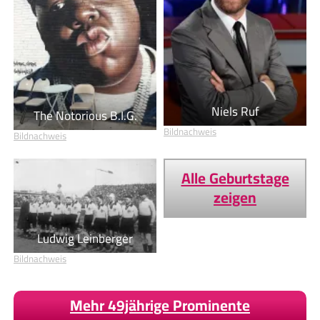
Niels Ruf
The Notorious B.I.G.
Bildnachweis
Bildnachweis
Alle Geburtstage
zeigen
Ludwig Leinberger
Bildnachweis
Mehr 49jährige Prominente