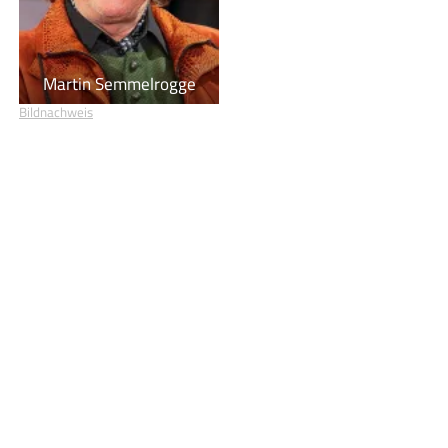
Martin Semmelrogge
Bildnachweis
Geburtstage von heute
Geburtstage von morgen
Du befindest dich auf der Seite
Kerstin Landsmann
Einige Textpassagen dieser Seite basieren auf dem Wikipedia-
Artikel
Kerstin Landsmann
, Lizenz:
CC BY-SA 4.0
, Autor/en:
Liste